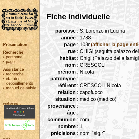
Fiche individuelle
paroisse :
S. Lorenzo in Lucina
année :
1788
page :
108r
(afficher la page enti
Présentation
rue :
CHIGI (seguita palazzo del
Recherche
•
personne
habitat :
Chigi (Palazzo della famigl
•
page
nom :
CRESCOLI
Assistance
prénom :
Nicola
•
recherche
patronyme :
•
état des
dépouillements
référent :
CRESCOLI Nicola
•
manuel de saisie
relation :
capofuoco
situation :
medico (med.co)
réalisé par :
provenance :
âge :
communion :
com
nombre :
1
précisions :
nom: "sig.r"