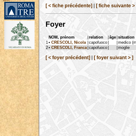
avec :
[ < fiche précédente]
|
[ fiche suivante > 
Foyer
NOM, prénom
|
relation
|
âge
|
situation
1
•
CRESCOLI, Nicola
|
capofuoco
|
|
medico (m
2
•
CRESCOLI, Franca
|
capofuoco
|
|
moglie
[ < foyer précédent]
|
[ foyer suivant > ]