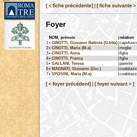
avec :
[ < fiche précédente]
|
[ fiche suivante > 
Foyer
NOM, prénom
|
relation
1
•
CINOTTI, Giovanni Battista (G.btta)
|
capofuoc
2
•
CINOTTI, Maria (M.a)
|
moglie
3
•
CINOTTI, Anna
|
figlia
4
•
CINOTTI, Franca
|
figlia
5
•
GALLANI, Teresa
|
parente
6
•
MAGNATI, Giovanni (Gio.)
|
coabitazi
7
•
SPOSINI, Maria (M.a)
|
coabitazi
[ < foyer précédent]
|
[ foyer suivant > ]