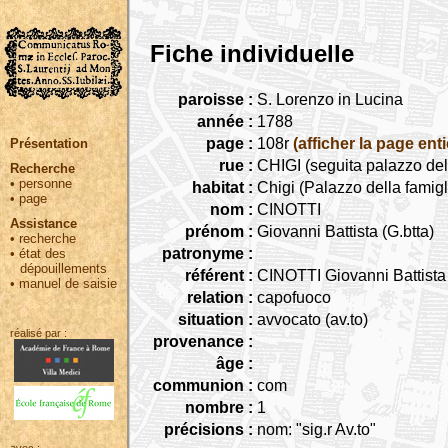
Fiche individuelle
paroisse :
S. Lorenzo in Lucina
année :
1788
page :
108r
(afficher la page enti
Présentation
rue :
CHIGI (seguita palazzo del
Recherche
•
personne
habitat :
Chigi (Palazzo della famig
•
page
nom :
CINOTTI
Assistance
prénom :
Giovanni Battista (G.btta)
•
recherche
patronyme :
•
état des
dépouillements
référent :
CINOTTI Giovanni Battista
•
manuel de saisie
relation :
capofuoco
situation :
avvocato (av.to)
réalisé par :
provenance :
âge :
communion :
com
nombre :
1
précisions :
nom: "sig.r Av.to"