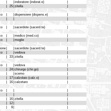
|
|
indoratore (indorat.e)
|
|
25
|
zitella
|
co
|
|
dispensiere (dispens.e)
|
|
|
|
co
|
|
sacerdote (sacerd.te)
|
co
|
|
medico (med.co)
|
co
|
|
moglie
|
ione
|
|
sacerdote (sacerd.te)
|
co
|
|
vedova
|
|
33
|
zitella
|
co
|
|
vedova
|
|
24
|
chirurgo (chir.go)
|
|
|
scemo
|
|
17
|
calzolaio (calz.o)
|
|
16
|
calzetaro
|
co
|
|
|
|
|
|
|
16
|
zitella
|
|
12
|
|
|
9
|
|