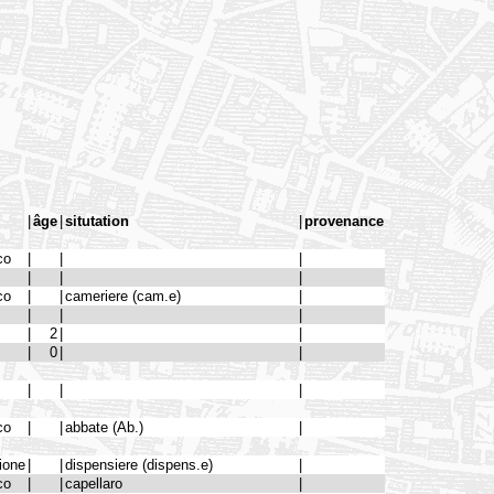
|
âge
|
situtation
|
provenance
co
|
|
|
|
|
|
co
|
|
cameriere (cam.e)
|
|
|
|
|
2
|
|
|
0
|
|
|
|
|
co
|
|
abbate (Ab.)
|
ione
|
|
dispensiere (dispens.e)
|
co
|
|
capellaro
|