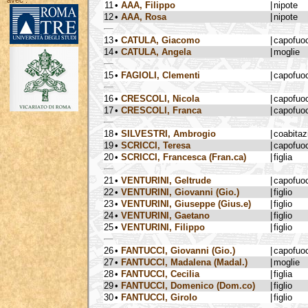
avec :
11
•
AAA, Filippo
|
nipote
12
•
AAA, Rosa
|
nipote
13
•
CATULA, Giacomo
|
capofuo
14
•
CATULA, Angela
|
moglie
15
•
FAGIOLI, Clementi
|
capofuo
16
•
CRESCOLI, Nicola
|
capofuo
17
•
CRESCOLI, Franca
|
capofuo
18
•
SILVESTRI, Ambrogio
|
coabitaz
19
•
SCRICCI, Teresa
|
capofuo
20
•
SCRICCI, Francesca (Fran.ca)
|
figlia
21
•
VENTURINI, Geltrude
|
capofuo
22
•
VENTURINI, Giovanni (Gio.)
|
figlio
23
•
VENTURINI, Giuseppe (Gius.e)
|
figlio
24
•
VENTURINI, Gaetano
|
figlio
25
•
VENTURINI, Filippo
|
figlio
26
•
FANTUCCI, Giovanni (Gio.)
|
capofuo
27
•
FANTUCCI, Madalena (Madal.)
|
moglie
28
•
FANTUCCI, Cecilia
|
figlia
29
•
FANTUCCI, Domenico (Dom.co)
|
figlio
30
•
FANTUCCI, Girolo
|
figlio