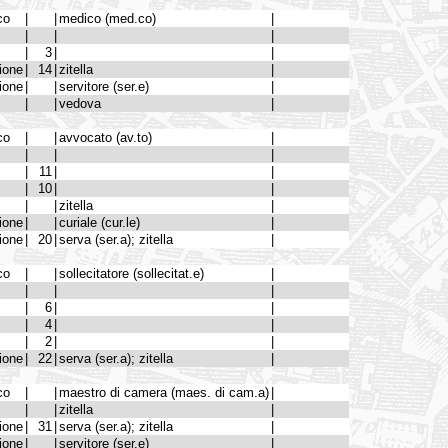
co
|
|
medico (med.co)
|
|
|
|
|
3
|
|
ione
|
14
|
zitella
|
ione
|
|
servitore (ser.e)
|
|
|
vedova
|
co
|
|
avvocato (av.to)
|
|
|
|
|
11
|
|
|
10
|
|
|
|
zitella
|
ione
|
|
curiale (cur.le)
|
ione
|
20
|
serva (ser.a); zitella
|
co
|
|
sollecitatore (sollecitat.e)
|
|
|
|
|
6
|
|
|
4
|
|
|
2
|
|
ione
|
22
|
serva (ser.a); zitella
|
co
|
|
maestro di camera (maes. di cam.a)
|
|
|
zitella
|
ione
|
31
|
serva (ser.a); zitella
|
ione
|
|
servitore (ser.e)
|