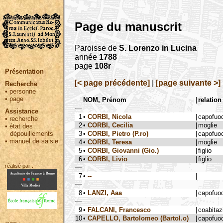
Page du manuscrit
Paroisse de
S. Lorenzo in Lucina
année
1788
page
108r
Présentation
[< page précédente]
|
[page suivante >]
Recherche
•
personne
•
page
NOM, Prénom
|
relation
Assistance
1
•
CORBI, Nicola
|
capofuo
•
recherche
2
•
CORBI, Cecilia
|
moglie
•
état des
3
•
CORBI, Pietro (P.ro)
|
capofuo
dépouillements
•
manuel de saisie
4
•
CORBI, Teresa
|
moglie
5
•
CORBI, Giovanni (Gio.)
|
figlio
6
•
CORBI, Livio
|
figlio
réalisé par :
7
•
--
|
8
•
LANZI, Aaa
|
capofuo
9
•
FALCANI, Francesco
|
coabitaz
10
•
CAPELLO, Bartolomeo (Bartol.o)
|
capofuo