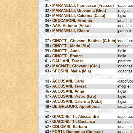
31
•
MARANELLI, Francesco (Fran.co)
|
capofuo
32
•
MARANELLI, Giovanna (Gio.)
|
moglie
33
•
MARANELLI, Caterina (Cat.a)
|
figlia
34
•
CECCARONI, Erminia
|
coabitaz
35
•
AAA, Antonio (Ant.o)
|
coabitaz
36
•
MARANELLI, Chiara
|
parente
37
•
CINOTTI, Giovanni Battista (G.btta)
|
capofuo
38
•
CINOTTI, Maria (M.a)
|
moglie
39
•
CINOTTI, Anna
|
figlia
40
•
CINOTTI, Franca
|
figlia
41
•
GALLANI, Teresa
|
parente
42
•
MAGNATI, Giovanni (Gio.)
|
coabitaz
43
•
SPOSINI, Maria (M.a)
|
coabitaz
44
•
ACCUSANI, Carlo
|
capofuo
45
•
ACCUSANI, Teresa
|
moglie
46
•
ACCUSANI, Anna
|
figlia
47
•
ACCUSANI, Pietro (P.ro)
|
figlio
48
•
ACCUSANI, Caterina (Cat.a)
|
figlia
49
•
DE GREGORI, Appollonia
|
coabitaz
50
•
GIACCHETTI, Alessandro
|
capofuo
51
•
GIACCHETTI, Costanza
|
sorella
52
•
COLOMBI, Barbara
|
coabitaz
53
•
FORTI, Domenico (Dom.co)
|
coabitaz