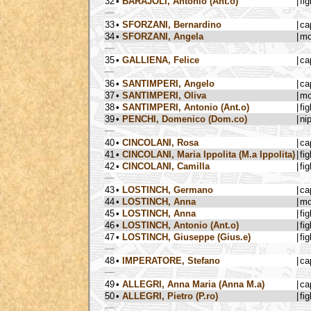
32
•
BARAJOLI, Antonio (Ant.o)
|
fig
33
•
SFORZANI, Bernardino
|
ca
34
•
SFORZANI, Angela
|
mo
35
•
GALLIENA, Felice
|
ca
36
•
SANTIMPERI, Angelo
|
ca
37
•
SANTIMPERI, Oliva
|
mo
38
•
SANTIMPERI, Antonio (Ant.o)
|
fig
39
•
PENCHI, Domenico (Dom.co)
|
ni
40
•
CINCOLANI, Rosa
|
ca
41
•
CINCOLANI, Maria Ippolita (M.a Ippolita)
|
fig
42
•
CINCOLANI, Camilla
|
fig
43
•
LOSTINCH, Germano
|
ca
44
•
LOSTINCH, Anna
|
mo
45
•
LOSTINCH, Anna
|
fig
46
•
LOSTINCH, Antonio (Ant.o)
|
fig
47
•
LOSTINCH, Giuseppe (Gius.e)
|
fig
48
•
IMPERATORE, Stefano
|
ca
49
•
ALLEGRI, Anna Maria (Anna M.a)
|
ca
50
•
ALLEGRI, Pietro (P.ro)
|
fig