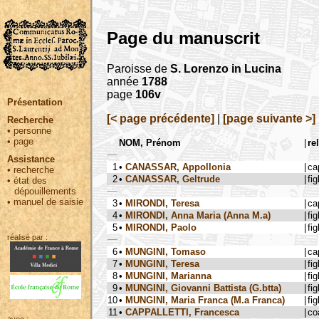
Page du manuscrit
Paroisse de
S. Lorenzo in Lucina
année
1788
page
106v
Présentation
[< page précédente]
|
[page suivante >]
Recherche
•
personne
•
page
NOM, Prénom
|
re
Assistance
1
•
CANASSAR, Appollonia
|
ca
•
recherche
2
•
CANASSAR, Geltrude
|
fig
•
état des
dépouillements
•
manuel de saisie
3
•
MIRONDI, Teresa
|
ca
4
•
MIRONDI, Anna Maria (Anna M.a)
|
fig
5
•
MIRONDI, Paolo
|
fig
réalisé par :
6
•
MUNGINI, Tomaso
|
ca
7
•
MUNGINI, Teresa
|
fig
8
•
MUNGINI, Marianna
|
fig
9
•
MUNGINI, Giovanni Battista (G.btta)
|
fig
10
•
MUNGINI, Maria Franca (M.a Franca)
|
fig
11
•
CAPPALLETTI, Francesca
|
co