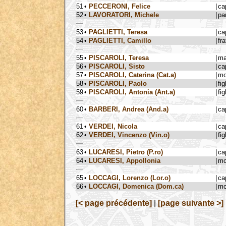
51
•
PECCERONI, Felice
|
ca
52
•
LAVORATORI, Michele
|
pa
53
•
PAGLIETTI, Teresa
|
ca
54
•
PAGLIETTI, Camillo
|
fra
55
•
PISCAROLI, Teresa
|
ma
56
•
PISCAROLI, Sisto
|
ca
57
•
PISCAROLI, Caterina (Cat.a)
|
mo
58
•
PISCAROLI, Paolo
|
fig
59
•
PISCAROLI, Antonia (Ant.a)
|
fig
60
•
BARBERI, Andrea (And.a)
|
ca
61
•
VERDEI, Nicola
|
ca
62
•
VERDEI, Vincenzo (Vin.o)
|
fig
63
•
LUCARESI, Pietro (P.ro)
|
ca
64
•
LUCARESI, Appollonia
|
mo
65
•
LOCCAGI, Lorenzo (Lor.o)
|
ca
66
•
LOCCAGI, Domenica (Dom.ca)
|
mo
[< page précédente]
|
[page suivante >]