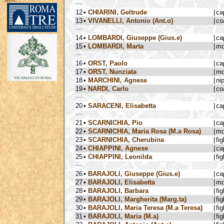
avec :
12
•
CHIARINI, Geltrude
|
ca
13
•
VIVANELLI, Antonio (Ant.o)
|
co
14
•
LOMBARDI, Giuseppe (Gius.e)
|
ca
15
•
LOMBARDI, Marta
|
mo
16
•
ORST, Paolo
|
ca
17
•
ORST, Nunziata
|
mo
18
•
MARCHINI, Agnese
|
ni
19
•
NARDI, Carlo
|
co
20
•
SARACENI, Elisabetta
|
ca
21
•
SCARNICHIA, Pio
|
ca
22
•
SCARNICHIA, Maria Rosa (M.a Rosa)
|
mo
23
•
SCARNICHIA, Cherubina
|
fig
24
•
CHIAPPINI, Agnese
|
ca
25
•
CHIAPPINI, Leonilda
|
fig
26
•
BARAJOLI, Giuseppe (Gius.e)
|
ca
27
•
BARAJOLI, Elisabetta
|
mo
28
•
BARAJOLI, Barbara
|
fig
29
•
BARAJOLI, Margherita (Marg.ta)
|
fig
30
•
BARAJOLI, Maria Teresa (M.a Teresa)
|
fig
31
•
BARAJOLI, Maria (M.a)
|
fig