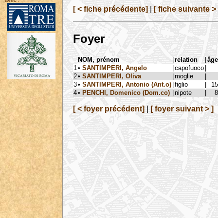
avec :
[ < fiche précédente]
|
[ fiche suivante > 
Foyer
NOM, prénom
|
relation
|
âge
1
•
SANTIMPERI, Angelo
|
capofuoco
|
2
•
SANTIMPERI, Oliva
|
moglie
|
3
•
SANTIMPERI, Antonio (Ant.o)
|
figlio
|
15
4
•
PENCHI, Domenico (Dom.co)
|
nipote
|
8
[ < foyer précédent]
|
[ foyer suivant > ]