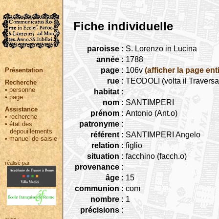
Fiche individuelle
paroisse :
S. Lorenzo in Lucina
année :
1788
page :
106v
(afficher la page ent
Présentation
rue :
TEODOLI (volta il Travers
Recherche
•
personne
habitat :
•
page
nom :
SANTIMPERI
Assistance
prénom :
Antonio (Ant.o)
•
recherche
patronyme :
•
état des
dépouillements
référent :
SANTIMPERI Angelo
•
manuel de saisie
relation :
figlio
situation :
facchino (facch.o)
réalisé par :
provenance :
âge :
15
communion :
com
nombre :
1
précisions :