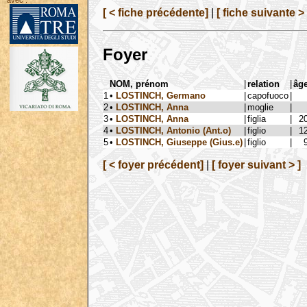
avec :
[ < fiche précédente]
|
[ fiche suivante > 
Foyer
NOM, prénom
|
relation
|
âg
1
•
LOSTINCH, Germano
|
capofuoco
|
2
•
LOSTINCH, Anna
|
moglie
|
3
•
LOSTINCH, Anna
|
figlia
|
2
4
•
LOSTINCH, Antonio (Ant.o)
|
figlio
|
1
5
•
LOSTINCH, Giuseppe (Gius.e)
|
figlio
|
[ < foyer précédent]
|
[ foyer suivant > ]