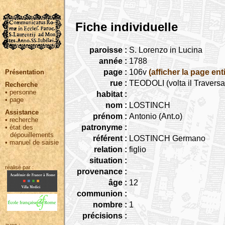
Fiche individuelle
paroisse :
S. Lorenzo in Lucina
année :
1788
page :
106v
(afficher la page ent
Présentation
rue :
TEODOLI (volta il Travers
Recherche
•
personne
habitat :
•
page
nom :
LOSTINCH
Assistance
prénom :
Antonio (Ant.o)
•
recherche
patronyme :
•
état des
dépouillements
référent :
LOSTINCH Germano
•
manuel de saisie
relation :
figlio
situation :
réalisé par :
provenance :
âge :
12
communion :
nombre :
1
précisions :