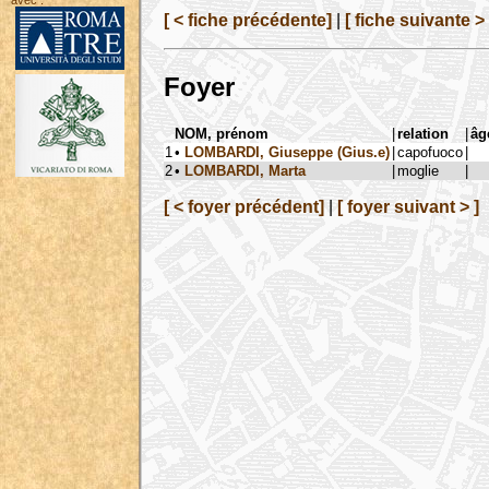
avec :
[ < fiche précédente]
|
[ fiche suivante > 
Foyer
NOM, prénom
|
relation
|
âg
1
•
LOMBARDI, Giuseppe (Gius.e)
|
capofuoco
|
2
•
LOMBARDI, Marta
|
moglie
|
[ < foyer précédent]
|
[ foyer suivant > ]