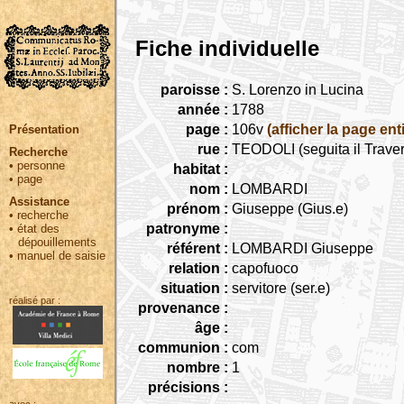
Fiche individuelle
paroisse :
S. Lorenzo in Lucina
année :
1788
page :
106v
(afficher la page ent
Présentation
rue :
TEODOLI (seguita il Traver
Recherche
•
personne
habitat :
•
page
nom :
LOMBARDI
Assistance
prénom :
Giuseppe (Gius.e)
•
recherche
patronyme :
•
état des
dépouillements
référent :
LOMBARDI Giuseppe
•
manuel de saisie
relation :
capofuoco
situation :
servitore (ser.e)
réalisé par :
provenance :
âge :
communion :
com
nombre :
1
précisions :