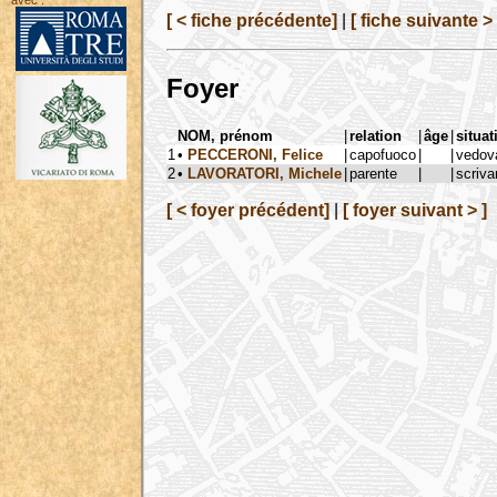
avec :
[ < fiche précédente]
|
[ fiche suivante > 
Foyer
NOM, prénom
|
relation
|
âge
|
situat
1
•
PECCERONI, Felice
|
capofuoco
|
|
vedov
2
•
LAVORATORI, Michele
|
parente
|
|
scriva
[ < foyer précédent]
|
[ foyer suivant > ]