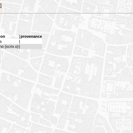
]
ion
|
provenance
a
|
no (scriv.o)
|