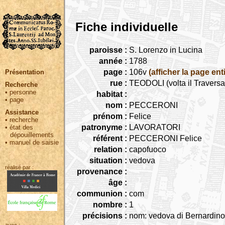
Fiche individuelle
paroisse :
S. Lorenzo in Lucina
année :
1788
page :
106v
(afficher la page ent
Présentation
rue :
TEODOLI (volta il Travers
Recherche
•
personne
habitat :
•
page
nom :
PECCERONI
Assistance
prénom :
Felice
•
recherche
patronyme :
LAVORATORI
•
état des
dépouillements
référent :
PECCERONI Felice
•
manuel de saisie
relation :
capofuoco
situation :
vedova
réalisé par :
provenance :
âge :
communion :
com
nombre :
1
précisions :
nom: vedova di Bernard