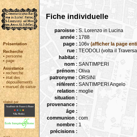
Fiche individuelle
paroisse :
S. Lorenzo in Lucina
année :
1788
page :
106v
(afficher la page ent
Présentation
rue :
TEODOLI (volta il Travers
Recherche
•
personne
habitat :
•
page
nom :
SANTIMPERI
Assistance
prénom :
Oliva
•
recherche
patronyme :
ORSINI
•
état des
dépouillements
référent :
SANTIMPERI Angelo
•
manuel de saisie
relation :
moglie
situation :
réalisé par :
provenance :
âge :
communion :
com
nombre :
1
précisions :