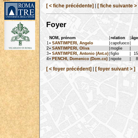
avec :
[ < fiche précédente]
|
[ fiche suivante > 
Foyer
NOM, prénom
|
relation
|
âge
1
•
SANTIMPERI, Angelo
|
capofuoco
|
2
•
SANTIMPERI, Oliva
|
moglie
|
3
•
SANTIMPERI, Antonio (Ant.o)
|
figlio
|
15
4
•
PENCHI, Domenico (Dom.co)
|
nipote
|
8
[ < foyer précédent]
|
[ foyer suivant > ]