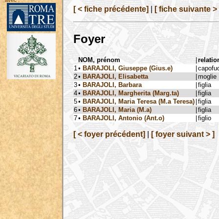
avec :
[ < fiche précédente]
|
[ fiche suivante > 
Foyer
NOM, prénom
|
relatio
1
•
BARAJOLI, Giuseppe (Gius.e)
|
capofu
2
•
BARAJOLI, Elisabetta
|
moglie
3
•
BARAJOLI, Barbara
|
figlia
4
•
BARAJOLI, Margherita (Marg.ta)
|
figlia
5
•
BARAJOLI, Maria Teresa (M.a Teresa)
|
figlia
6
•
BARAJOLI, Maria (M.a)
|
figlia
7
•
BARAJOLI, Antonio (Ant.o)
|
figlio
[ < foyer précédent]
|
[ foyer suivant > ]