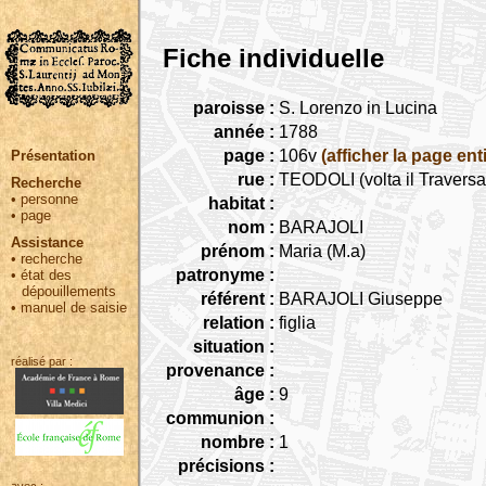
Fiche individuelle
paroisse :
S. Lorenzo in Lucina
année :
1788
page :
106v
(afficher la page ent
Présentation
rue :
TEODOLI (volta il Travers
Recherche
•
personne
habitat :
•
page
nom :
BARAJOLI
Assistance
prénom :
Maria (M.a)
•
recherche
patronyme :
•
état des
dépouillements
référent :
BARAJOLI Giuseppe
•
manuel de saisie
relation :
figlia
situation :
réalisé par :
provenance :
âge :
9
communion :
nombre :
1
précisions :