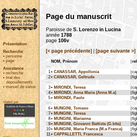
Page du manuscrit
Paroisse de
S. Lorenzo in Lucina
année
1788
page
106v
Présentation
[< page précédente]
|
[page suivante >]
Recherche
•
personne
•
page
NOM, Prénom
|
re
Assistance
1
•
CANASSAR, Appollonia
|
ca
•
recherche
2
•
CANASSAR, Geltrude
|
fig
•
état des
dépouillements
•
manuel de saisie
3
•
MIRONDI, Teresa
|
ca
4
•
MIRONDI, Anna Maria (Anna M.a)
|
fig
5
•
MIRONDI, Paolo
|
fig
réalisé par :
6
•
MUNGINI, Tomaso
|
ca
7
•
MUNGINI, Teresa
|
fig
8
•
MUNGINI, Marianna
|
fig
9
•
MUNGINI, Giovanni Battista (G.btta)
|
fig
10
•
MUNGINI, Maria Franca (M.a Franca)
|
fig
11
•
CAPPALLETTI, Francesca
|
co