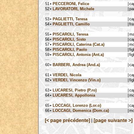
51
•
PECCERONI, Felice
|
ca
52
•
LAVORATORI, Michele
|
pa
53
•
PAGLIETTI, Teresa
|
ca
54
•
PAGLIETTI, Camillo
|
fra
55
•
PISCAROLI, Teresa
|
ma
56
•
PISCAROLI, Sisto
|
ca
57
•
PISCAROLI, Caterina (Cat.a)
|
mo
58
•
PISCAROLI, Paolo
|
fig
59
•
PISCAROLI, Antonia (Ant.a)
|
fig
60
•
BARBERI, Andrea (And.a)
|
ca
61
•
VERDEI, Nicola
|
ca
62
•
VERDEI, Vincenzo (Vin.o)
|
fig
63
•
LUCARESI, Pietro (P.ro)
|
ca
64
•
LUCARESI, Appollonia
|
mo
65
•
LOCCAGI, Lorenzo (Lor.o)
|
ca
66
•
LOCCAGI, Domenica (Dom.ca)
|
mo
[< page précédente]
|
[page suivante >]