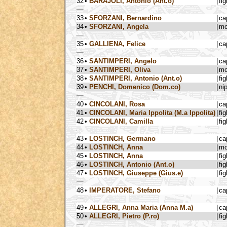
32
•
BARAJOLI, Antonio (Ant.o)
|
fig
33
•
SFORZANI, Bernardino
|
ca
34
•
SFORZANI, Angela
|
mo
35
•
GALLIENA, Felice
|
ca
36
•
SANTIMPERI, Angelo
|
ca
37
•
SANTIMPERI, Oliva
|
mo
38
•
SANTIMPERI, Antonio (Ant.o)
|
fig
39
•
PENCHI, Domenico (Dom.co)
|
ni
40
•
CINCOLANI, Rosa
|
ca
41
•
CINCOLANI, Maria Ippolita (M.a Ippolita)
|
fig
42
•
CINCOLANI, Camilla
|
fig
43
•
LOSTINCH, Germano
|
ca
44
•
LOSTINCH, Anna
|
mo
45
•
LOSTINCH, Anna
|
fig
46
•
LOSTINCH, Antonio (Ant.o)
|
fig
47
•
LOSTINCH, Giuseppe (Gius.e)
|
fig
48
•
IMPERATORE, Stefano
|
ca
49
•
ALLEGRI, Anna Maria (Anna M.a)
|
ca
50
•
ALLEGRI, Pietro (P.ro)
|
fig