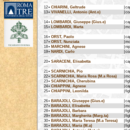
avec :
12
•
CHIARINI, Geltrude
|
ca
13
•
VIVANELLI, Antonio (Ant.o)
|
co
14
•
LOMBARDI, Giuseppe (Gius.e)
|
ca
15
•
LOMBARDI, Marta
|
mo
16
•
ORST, Paolo
|
ca
17
•
ORST, Nunziata
|
mo
18
•
MARCHINI, Agnese
|
ni
19
•
NARDI, Carlo
|
co
20
•
SARACENI, Elisabetta
|
ca
21
•
SCARNICHIA, Pio
|
ca
22
•
SCARNICHIA, Maria Rosa (M.a Rosa)
|
mo
23
•
SCARNICHIA, Cherubina
|
fig
24
•
CHIAPPINI, Agnese
|
ca
25
•
CHIAPPINI, Leonilda
|
fig
26
•
BARAJOLI, Giuseppe (Gius.e)
|
ca
27
•
BARAJOLI, Elisabetta
|
mo
28
•
BARAJOLI, Barbara
|
fig
29
•
BARAJOLI, Margherita (Marg.ta)
|
fig
30
•
BARAJOLI, Maria Teresa (M.a Teresa)
|
fig
31
•
BARAJOLI, Maria (M.a)
|
fig