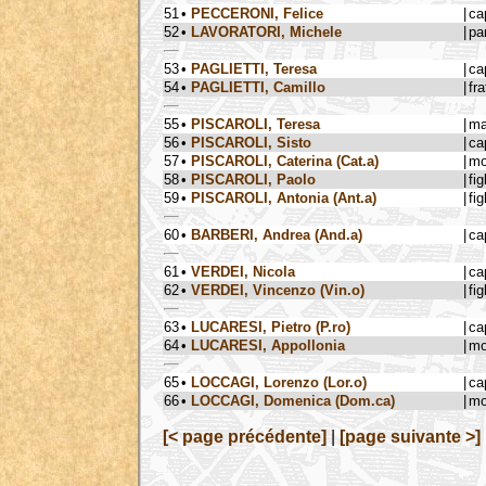
51
•
PECCERONI, Felice
|
ca
52
•
LAVORATORI, Michele
|
pa
53
•
PAGLIETTI, Teresa
|
ca
54
•
PAGLIETTI, Camillo
|
fra
55
•
PISCAROLI, Teresa
|
ma
56
•
PISCAROLI, Sisto
|
ca
57
•
PISCAROLI, Caterina (Cat.a)
|
mo
58
•
PISCAROLI, Paolo
|
fig
59
•
PISCAROLI, Antonia (Ant.a)
|
fig
60
•
BARBERI, Andrea (And.a)
|
ca
61
•
VERDEI, Nicola
|
ca
62
•
VERDEI, Vincenzo (Vin.o)
|
fig
63
•
LUCARESI, Pietro (P.ro)
|
ca
64
•
LUCARESI, Appollonia
|
mo
65
•
LOCCAGI, Lorenzo (Lor.o)
|
ca
66
•
LOCCAGI, Domenica (Dom.ca)
|
mo
[< page précédente]
|
[page suivante >]