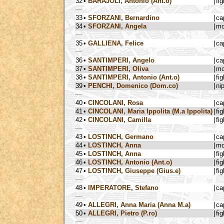
32
•
BARAJOLI, Antonio (Ant.o)
|
fig
33
•
SFORZANI, Bernardino
|
ca
34
•
SFORZANI, Angela
|
mo
35
•
GALLIENA, Felice
|
ca
36
•
SANTIMPERI, Angelo
|
ca
37
•
SANTIMPERI, Oliva
|
mo
38
•
SANTIMPERI, Antonio (Ant.o)
|
fig
39
•
PENCHI, Domenico (Dom.co)
|
ni
40
•
CINCOLANI, Rosa
|
ca
41
•
CINCOLANI, Maria Ippolita (M.a Ippolita)
|
fig
42
•
CINCOLANI, Camilla
|
fig
43
•
LOSTINCH, Germano
|
ca
44
•
LOSTINCH, Anna
|
mo
45
•
LOSTINCH, Anna
|
fig
46
•
LOSTINCH, Antonio (Ant.o)
|
fig
47
•
LOSTINCH, Giuseppe (Gius.e)
|
fig
48
•
IMPERATORE, Stefano
|
ca
49
•
ALLEGRI, Anna Maria (Anna M.a)
|
ca
50
•
ALLEGRI, Pietro (P.ro)
|
fig