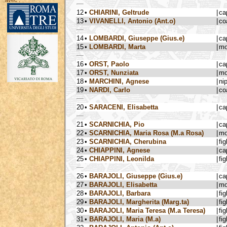
avec :
12
•
CHIARINI, Geltrude
|
ca
13
•
VIVANELLI, Antonio (Ant.o)
|
co
14
•
LOMBARDI, Giuseppe (Gius.e)
|
ca
15
•
LOMBARDI, Marta
|
mo
16
•
ORST, Paolo
|
ca
17
•
ORST, Nunziata
|
mo
18
•
MARCHINI, Agnese
|
ni
19
•
NARDI, Carlo
|
co
20
•
SARACENI, Elisabetta
|
ca
21
•
SCARNICHIA, Pio
|
ca
22
•
SCARNICHIA, Maria Rosa (M.a Rosa)
|
mo
23
•
SCARNICHIA, Cherubina
|
fig
24
•
CHIAPPINI, Agnese
|
ca
25
•
CHIAPPINI, Leonilda
|
fig
26
•
BARAJOLI, Giuseppe (Gius.e)
|
ca
27
•
BARAJOLI, Elisabetta
|
mo
28
•
BARAJOLI, Barbara
|
fig
29
•
BARAJOLI, Margherita (Marg.ta)
|
fig
30
•
BARAJOLI, Maria Teresa (M.a Teresa)
|
fig
31
•
BARAJOLI, Maria (M.a)
|
fig