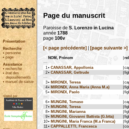
Page du manuscrit
Paroisse de
S. Lorenzo in Lucina
année
1788
page
106v
Présentation
[< page précédente]
|
[page suivante >]
Recherche
•
personne
•
page
NOM, Prénom
|
re
Assistance
1
•
CANASSAR, Appollonia
|
ca
•
recherche
2
•
CANASSAR, Geltrude
|
fig
•
état des
dépouillements
•
manuel de saisie
3
•
MIRONDI, Teresa
|
ca
4
•
MIRONDI, Anna Maria (Anna M.a)
|
fig
5
•
MIRONDI, Paolo
|
fig
réalisé par :
6
•
MUNGINI, Tomaso
|
ca
7
•
MUNGINI, Teresa
|
fig
8
•
MUNGINI, Marianna
|
fig
9
•
MUNGINI, Giovanni Battista (G.btta)
|
fig
10
•
MUNGINI, Maria Franca (M.a Franca)
|
fig
11
•
CAPPALLETTI, Francesca
|
co