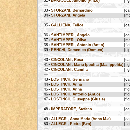
32
•
BARAJOLI, Antonio (Ant.o)
|
fig
33
•
SFORZANI, Bernardino
|
ca
34
•
SFORZANI, Angela
|
mo
35
•
GALLIENA, Felice
|
ca
36
•
SANTIMPERI, Angelo
|
ca
37
•
SANTIMPERI, Oliva
|
mo
38
•
SANTIMPERI, Antonio (Ant.o)
|
fig
39
•
PENCHI, Domenico (Dom.co)
|
ni
40
•
CINCOLANI, Rosa
|
ca
41
•
CINCOLANI, Maria Ippolita (M.a Ippolita)
|
fig
42
•
CINCOLANI, Camilla
|
fig
43
•
LOSTINCH, Germano
|
ca
44
•
LOSTINCH, Anna
|
mo
45
•
LOSTINCH, Anna
|
fig
46
•
LOSTINCH, Antonio (Ant.o)
|
fig
47
•
LOSTINCH, Giuseppe (Gius.e)
|
fig
48
•
IMPERATORE, Stefano
|
ca
49
•
ALLEGRI, Anna Maria (Anna M.a)
|
ca
50
•
ALLEGRI, Pietro (P.ro)
|
fig