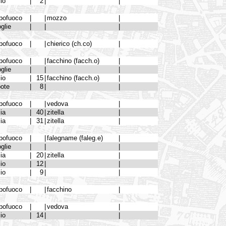
lio
|
2
|
|
pofuoco
|
|
mozzo
|
glie
|
|
|
pofuoco
|
|
chierico (ch.co)
|
pofuoco
|
|
facchino (facch.o)
|
glie
|
|
|
lio
|
15
|
facchino (facch.o)
|
pote
|
8
|
|
pofuoco
|
|
vedova
|
lia
|
40
|
zitella
|
lia
|
31
|
zitella
|
pofuoco
|
|
falegname (faleg.e)
|
glie
|
|
|
lia
|
20
|
zitella
|
lio
|
12
|
|
lio
|
9
|
|
pofuoco
|
|
facchino
|
pofuoco
|
|
vedova
|
lio
|
14
|
|