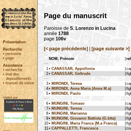
Page du manuscrit
Paroisse de
S. Lorenzo in Lucina
année
1788
page
106v
Présentation
[< page précédente]
|
[page suivante >]
Recherche
•
personne
•
page
NOM, Prénom
|
re
Assistance
1
•
CANASSAR, Appollonia
|
ca
•
recherche
2
•
CANASSAR, Geltrude
|
fig
•
état des
dépouillements
•
manuel de saisie
3
•
MIRONDI, Teresa
|
ca
4
•
MIRONDI, Anna Maria (Anna M.a)
|
fig
5
•
MIRONDI, Paolo
|
fig
réalisé par :
6
•
MUNGINI, Tomaso
|
ca
7
•
MUNGINI, Teresa
|
fig
8
•
MUNGINI, Marianna
|
fig
9
•
MUNGINI, Giovanni Battista (G.btta)
|
fig
10
•
MUNGINI, Maria Franca (M.a Franca)
|
fig
11
•
CAPPALLETTI, Francesca
|
co