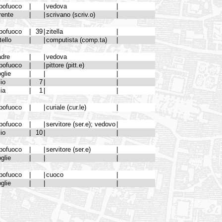
pofuoco
|
|
vedova
|
rente
|
|
scrivano (scriv.o)
|
pofuoco
|
39
|
zitella
|
tello
|
|
computista (comp.ta)
|
dre
|
|
vedova
|
pofuoco
|
|
pittore (pitt.e)
|
glie
|
|
|
lio
|
7
|
|
lia
|
1
|
|
pofuoco
|
|
curiale (cur.le)
|
pofuoco
|
|
servitore (ser.e); vedovo
|
lio
|
10
|
|
pofuoco
|
|
servitore (ser.e)
|
glie
|
|
|
pofuoco
|
|
cuoco
|
glie
|
|
|