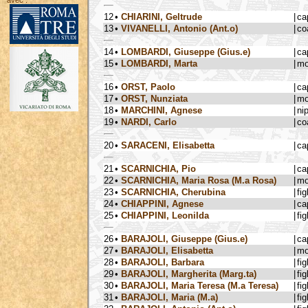
avec :
12
•
CHIARINI, Geltrude
|
ca
13
•
VIVANELLI, Antonio (Ant.o)
|
co
14
•
LOMBARDI, Giuseppe (Gius.e)
|
ca
15
•
LOMBARDI, Marta
|
mo
16
•
ORST, Paolo
|
ca
17
•
ORST, Nunziata
|
mo
18
•
MARCHINI, Agnese
|
ni
19
•
NARDI, Carlo
|
co
20
•
SARACENI, Elisabetta
|
ca
21
•
SCARNICHIA, Pio
|
ca
22
•
SCARNICHIA, Maria Rosa (M.a Rosa)
|
mo
23
•
SCARNICHIA, Cherubina
|
fig
24
•
CHIAPPINI, Agnese
|
ca
25
•
CHIAPPINI, Leonilda
|
fig
26
•
BARAJOLI, Giuseppe (Gius.e)
|
ca
27
•
BARAJOLI, Elisabetta
|
mo
28
•
BARAJOLI, Barbara
|
fig
29
•
BARAJOLI, Margherita (Marg.ta)
|
fig
30
•
BARAJOLI, Maria Teresa (M.a Teresa)
|
fig
31
•
BARAJOLI, Maria (M.a)
|
fig