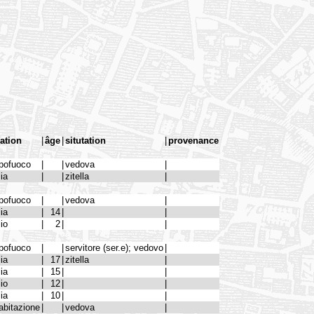
lation
|
âge
|
situtation
|
provenance
pofuoco
|
|
vedova
|
lia
|
|
zitella
|
pofuoco
|
|
vedova
|
lia
|
14
|
|
lio
|
2
|
|
pofuoco
|
|
servitore (ser.e); vedovo
|
lia
|
17
|
zitella
|
lia
|
15
|
|
lio
|
12
|
|
lia
|
10
|
|
abitazione
|
|
vedova
|