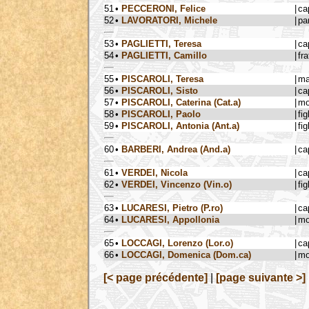
51
•
PECCERONI, Felice
|
ca
52
•
LAVORATORI, Michele
|
pa
53
•
PAGLIETTI, Teresa
|
ca
54
•
PAGLIETTI, Camillo
|
fra
55
•
PISCAROLI, Teresa
|
ma
56
•
PISCAROLI, Sisto
|
ca
57
•
PISCAROLI, Caterina (Cat.a)
|
mo
58
•
PISCAROLI, Paolo
|
fig
59
•
PISCAROLI, Antonia (Ant.a)
|
fig
60
•
BARBERI, Andrea (And.a)
|
ca
61
•
VERDEI, Nicola
|
ca
62
•
VERDEI, Vincenzo (Vin.o)
|
fig
63
•
LUCARESI, Pietro (P.ro)
|
ca
64
•
LUCARESI, Appollonia
|
mo
65
•
LOCCAGI, Lorenzo (Lor.o)
|
ca
66
•
LOCCAGI, Domenica (Dom.ca)
|
mo
[< page précédente]
|
[page suivante >]