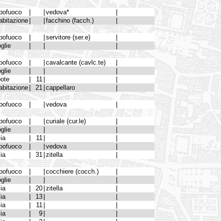
pofuoco
|
|
vedova*
|
abitazione
|
|
facchino (facch.)
|
pofuoco
|
|
servitore (ser.e)
|
glie
|
|
|
pofuoco
|
|
cavalcante (cavlc.te)
|
glie
|
|
|
pote
|
11
|
|
abitazione
|
21
|
cappellaro
|
pofuoco
|
|
vedova
|
pofuoco
|
|
curiale (cur.le)
|
glie
|
|
|
lia
|
11
|
|
pofuoco
|
|
vedova
|
lia
|
31
|
zitella
|
pofuoco
|
|
cocchiere (cocch.)
|
glie
|
|
|
lia
|
20
|
zitella
|
lia
|
13
|
|
lia
|
11
|
|
lia
|
9
|
|