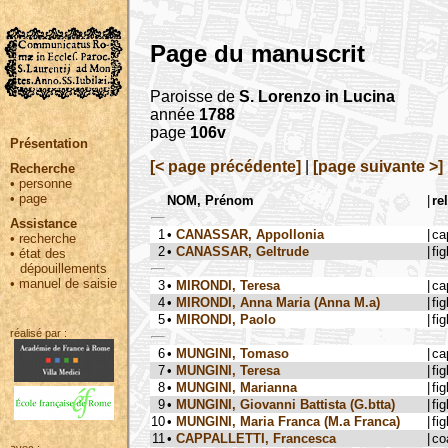
Page du manuscrit
Paroisse de
S. Lorenzo in Lucina
année
1788
page
106v
Présentation
[< page précédente]
|
[page suivante >]
Recherche
•
personne
•
page
NOM, Prénom
|
re
Assistance
1
•
CANASSAR, Appollonia
|
ca
•
recherche
2
•
CANASSAR, Geltrude
|
fig
•
état des
dépouillements
•
manuel de saisie
3
•
MIRONDI, Teresa
|
ca
4
•
MIRONDI, Anna Maria (Anna M.a)
|
fig
5
•
MIRONDI, Paolo
|
fig
réalisé par :
6
•
MUNGINI, Tomaso
|
ca
7
•
MUNGINI, Teresa
|
fig
8
•
MUNGINI, Marianna
|
fig
9
•
MUNGINI, Giovanni Battista (G.btta)
|
fig
10
•
MUNGINI, Maria Franca (M.a Franca)
|
fig
11
•
CAPPALLETTI, Francesca
|
co