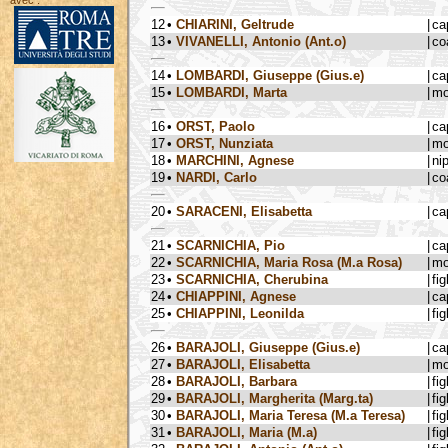
avec :
12
•
CHIARINI, Geltrude
|
ca
13
•
VIVANELLI, Antonio (Ant.o)
|
co
14
•
LOMBARDI, Giuseppe (Gius.e)
|
ca
15
•
LOMBARDI, Marta
|
mo
16
•
ORST, Paolo
|
ca
17
•
ORST, Nunziata
|
mo
18
•
MARCHINI, Agnese
|
ni
19
•
NARDI, Carlo
|
co
20
•
SARACENI, Elisabetta
|
ca
21
•
SCARNICHIA, Pio
|
ca
22
•
SCARNICHIA, Maria Rosa (M.a Rosa)
|
mo
23
•
SCARNICHIA, Cherubina
|
fig
24
•
CHIAPPINI, Agnese
|
ca
25
•
CHIAPPINI, Leonilda
|
fig
26
•
BARAJOLI, Giuseppe (Gius.e)
|
ca
27
•
BARAJOLI, Elisabetta
|
mo
28
•
BARAJOLI, Barbara
|
fig
29
•
BARAJOLI, Margherita (Marg.ta)
|
fig
30
•
BARAJOLI, Maria Teresa (M.a Teresa)
|
fig
31
•
BARAJOLI, Maria (M.a)
|
fig