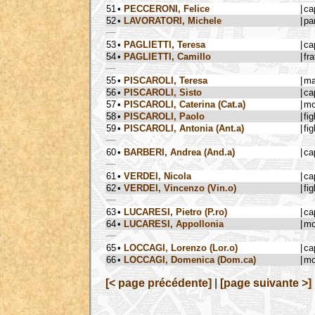
51
•
PECCERONI, Felice
|
ca
52
•
LAVORATORI, Michele
|
pa
53
•
PAGLIETTI, Teresa
|
ca
54
•
PAGLIETTI, Camillo
|
fra
55
•
PISCAROLI, Teresa
|
ma
56
•
PISCAROLI, Sisto
|
ca
57
•
PISCAROLI, Caterina (Cat.a)
|
mo
58
•
PISCAROLI, Paolo
|
fig
59
•
PISCAROLI, Antonia (Ant.a)
|
fig
60
•
BARBERI, Andrea (And.a)
|
ca
61
•
VERDEI, Nicola
|
ca
62
•
VERDEI, Vincenzo (Vin.o)
|
fig
63
•
LUCARESI, Pietro (P.ro)
|
ca
64
•
LUCARESI, Appollonia
|
mo
65
•
LOCCAGI, Lorenzo (Lor.o)
|
ca
66
•
LOCCAGI, Domenica (Dom.ca)
|
mo
[< page précédente]
|
[page suivante >]