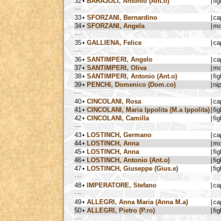
32
•
BARAJOLI, Antonio (Ant.o)
|
fig
33
•
SFORZANI, Bernardino
|
ca
34
•
SFORZANI, Angela
|
mo
35
•
GALLIENA, Felice
|
ca
36
•
SANTIMPERI, Angelo
|
ca
37
•
SANTIMPERI, Oliva
|
mo
38
•
SANTIMPERI, Antonio (Ant.o)
|
fig
39
•
PENCHI, Domenico (Dom.co)
|
ni
40
•
CINCOLANI, Rosa
|
ca
41
•
CINCOLANI, Maria Ippolita (M.a Ippolita)
|
fig
42
•
CINCOLANI, Camilla
|
fig
43
•
LOSTINCH, Germano
|
ca
44
•
LOSTINCH, Anna
|
mo
45
•
LOSTINCH, Anna
|
fig
46
•
LOSTINCH, Antonio (Ant.o)
|
fig
47
•
LOSTINCH, Giuseppe (Gius.e)
|
fig
48
•
IMPERATORE, Stefano
|
ca
49
•
ALLEGRI, Anna Maria (Anna M.a)
|
ca
50
•
ALLEGRI, Pietro (P.ro)
|
fig