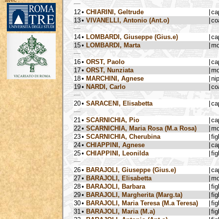
avec :
12
•
CHIARINI, Geltrude
|
ca
13
•
VIVANELLI, Antonio (Ant.o)
|
co
14
•
LOMBARDI, Giuseppe (Gius.e)
|
ca
15
•
LOMBARDI, Marta
|
mo
16
•
ORST, Paolo
|
ca
17
•
ORST, Nunziata
|
mo
18
•
MARCHINI, Agnese
|
ni
19
•
NARDI, Carlo
|
co
20
•
SARACENI, Elisabetta
|
ca
21
•
SCARNICHIA, Pio
|
ca
22
•
SCARNICHIA, Maria Rosa (M.a Rosa)
|
mo
23
•
SCARNICHIA, Cherubina
|
fig
24
•
CHIAPPINI, Agnese
|
ca
25
•
CHIAPPINI, Leonilda
|
fig
26
•
BARAJOLI, Giuseppe (Gius.e)
|
ca
27
•
BARAJOLI, Elisabetta
|
mo
28
•
BARAJOLI, Barbara
|
fig
29
•
BARAJOLI, Margherita (Marg.ta)
|
fig
30
•
BARAJOLI, Maria Teresa (M.a Teresa)
|
fig
31
•
BARAJOLI, Maria (M.a)
|
fig