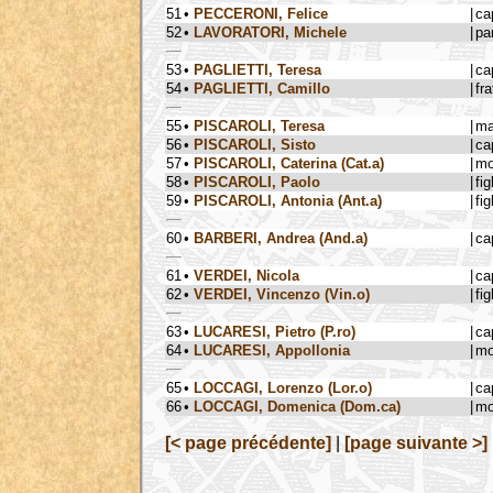
51
•
PECCERONI, Felice
|
ca
52
•
LAVORATORI, Michele
|
pa
53
•
PAGLIETTI, Teresa
|
ca
54
•
PAGLIETTI, Camillo
|
fra
55
•
PISCAROLI, Teresa
|
ma
56
•
PISCAROLI, Sisto
|
ca
57
•
PISCAROLI, Caterina (Cat.a)
|
mo
58
•
PISCAROLI, Paolo
|
fig
59
•
PISCAROLI, Antonia (Ant.a)
|
fig
60
•
BARBERI, Andrea (And.a)
|
ca
61
•
VERDEI, Nicola
|
ca
62
•
VERDEI, Vincenzo (Vin.o)
|
fig
63
•
LUCARESI, Pietro (P.ro)
|
ca
64
•
LUCARESI, Appollonia
|
mo
65
•
LOCCAGI, Lorenzo (Lor.o)
|
ca
66
•
LOCCAGI, Domenica (Dom.ca)
|
mo
[< page précédente]
|
[page suivante >]