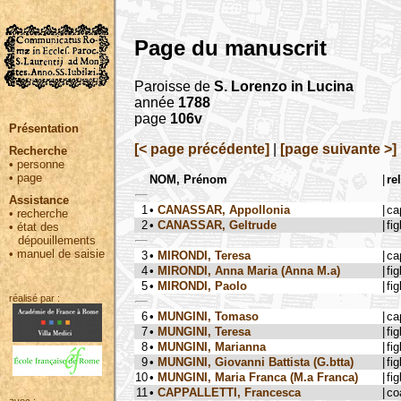
Page du manuscrit
Paroisse de
S. Lorenzo in Lucina
année
1788
page
106v
Présentation
[< page précédente]
|
[page suivante >]
Recherche
•
personne
•
page
NOM, Prénom
|
re
Assistance
1
•
CANASSAR, Appollonia
|
ca
•
recherche
2
•
CANASSAR, Geltrude
|
fig
•
état des
dépouillements
•
manuel de saisie
3
•
MIRONDI, Teresa
|
ca
4
•
MIRONDI, Anna Maria (Anna M.a)
|
fig
5
•
MIRONDI, Paolo
|
fig
réalisé par :
6
•
MUNGINI, Tomaso
|
ca
7
•
MUNGINI, Teresa
|
fig
8
•
MUNGINI, Marianna
|
fig
9
•
MUNGINI, Giovanni Battista (G.btta)
|
fig
10
•
MUNGINI, Maria Franca (M.a Franca)
|
fig
11
•
CAPPALLETTI, Francesca
|
co