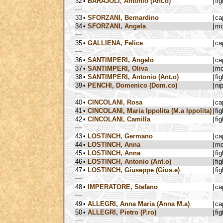
32
•
BARAJOLI, Antonio (Ant.o)
|
fig
33
•
SFORZANI, Bernardino
|
ca
34
•
SFORZANI, Angela
|
mo
35
•
GALLIENA, Felice
|
ca
36
•
SANTIMPERI, Angelo
|
ca
37
•
SANTIMPERI, Oliva
|
mo
38
•
SANTIMPERI, Antonio (Ant.o)
|
fig
39
•
PENCHI, Domenico (Dom.co)
|
ni
40
•
CINCOLANI, Rosa
|
ca
41
•
CINCOLANI, Maria Ippolita (M.a Ippolita)
|
fig
42
•
CINCOLANI, Camilla
|
fig
43
•
LOSTINCH, Germano
|
ca
44
•
LOSTINCH, Anna
|
mo
45
•
LOSTINCH, Anna
|
fig
46
•
LOSTINCH, Antonio (Ant.o)
|
fig
47
•
LOSTINCH, Giuseppe (Gius.e)
|
fig
48
•
IMPERATORE, Stefano
|
ca
49
•
ALLEGRI, Anna Maria (Anna M.a)
|
ca
50
•
ALLEGRI, Pietro (P.ro)
|
fig