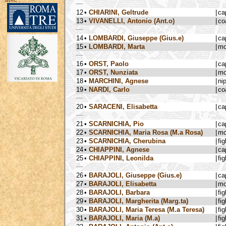
avec :
12
•
CHIARINI, Geltrude
|
ca
13
•
VIVANELLI, Antonio (Ant.o)
|
co
14
•
LOMBARDI, Giuseppe (Gius.e)
|
ca
15
•
LOMBARDI, Marta
|
mo
16
•
ORST, Paolo
|
ca
17
•
ORST, Nunziata
|
mo
18
•
MARCHINI, Agnese
|
ni
19
•
NARDI, Carlo
|
co
20
•
SARACENI, Elisabetta
|
ca
21
•
SCARNICHIA, Pio
|
ca
22
•
SCARNICHIA, Maria Rosa (M.a Rosa)
|
mo
23
•
SCARNICHIA, Cherubina
|
fig
24
•
CHIAPPINI, Agnese
|
ca
25
•
CHIAPPINI, Leonilda
|
fig
26
•
BARAJOLI, Giuseppe (Gius.e)
|
ca
27
•
BARAJOLI, Elisabetta
|
mo
28
•
BARAJOLI, Barbara
|
fig
29
•
BARAJOLI, Margherita (Marg.ta)
|
fig
30
•
BARAJOLI, Maria Teresa (M.a Teresa)
|
fig
31
•
BARAJOLI, Maria (M.a)
|
fig