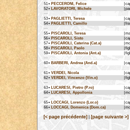
51
•
PECCERONI, Felice
|
ca
52
•
LAVORATORI, Michele
|
pa
53
•
PAGLIETTI, Teresa
|
ca
54
•
PAGLIETTI, Camillo
|
fra
55
•
PISCAROLI, Teresa
|
ma
56
•
PISCAROLI, Sisto
|
ca
57
•
PISCAROLI, Caterina (Cat.a)
|
mo
58
•
PISCAROLI, Paolo
|
fig
59
•
PISCAROLI, Antonia (Ant.a)
|
fig
60
•
BARBERI, Andrea (And.a)
|
ca
61
•
VERDEI, Nicola
|
ca
62
•
VERDEI, Vincenzo (Vin.o)
|
fig
63
•
LUCARESI, Pietro (P.ro)
|
ca
64
•
LUCARESI, Appollonia
|
mo
65
•
LOCCAGI, Lorenzo (Lor.o)
|
ca
66
•
LOCCAGI, Domenica (Dom.ca)
|
mo
[< page précédente]
|
[page suivante >]