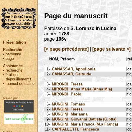
Page du manuscrit
Paroisse de
S. Lorenzo in Lucina
année
1788
page
106v
Présentation
[< page précédente]
|
[page suivante >]
Recherche
•
personne
•
page
NOM, Prénom
|
re
Assistance
1
•
CANASSAR, Appollonia
|
ca
•
recherche
2
•
CANASSAR, Geltrude
|
fig
•
état des
dépouillements
•
manuel de saisie
3
•
MIRONDI, Teresa
|
ca
4
•
MIRONDI, Anna Maria (Anna M.a)
|
fig
5
•
MIRONDI, Paolo
|
fig
réalisé par :
6
•
MUNGINI, Tomaso
|
ca
7
•
MUNGINI, Teresa
|
fig
8
•
MUNGINI, Marianna
|
fig
9
•
MUNGINI, Giovanni Battista (G.btta)
|
fig
10
•
MUNGINI, Maria Franca (M.a Franca)
|
fig
11
•
CAPPALLETTI, Francesca
|
co