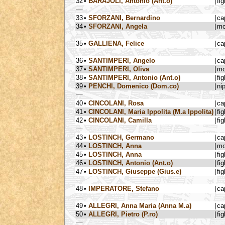
32
•
BARAJOLI, Antonio (Ant.o)
|
fig
33
•
SFORZANI, Bernardino
|
ca
34
•
SFORZANI, Angela
|
mo
35
•
GALLIENA, Felice
|
ca
36
•
SANTIMPERI, Angelo
|
ca
37
•
SANTIMPERI, Oliva
|
mo
38
•
SANTIMPERI, Antonio (Ant.o)
|
fig
39
•
PENCHI, Domenico (Dom.co)
|
ni
40
•
CINCOLANI, Rosa
|
ca
41
•
CINCOLANI, Maria Ippolita (M.a Ippolita)
|
fig
42
•
CINCOLANI, Camilla
|
fig
43
•
LOSTINCH, Germano
|
ca
44
•
LOSTINCH, Anna
|
mo
45
•
LOSTINCH, Anna
|
fig
46
•
LOSTINCH, Antonio (Ant.o)
|
fig
47
•
LOSTINCH, Giuseppe (Gius.e)
|
fig
48
•
IMPERATORE, Stefano
|
ca
49
•
ALLEGRI, Anna Maria (Anna M.a)
|
ca
50
•
ALLEGRI, Pietro (P.ro)
|
fig