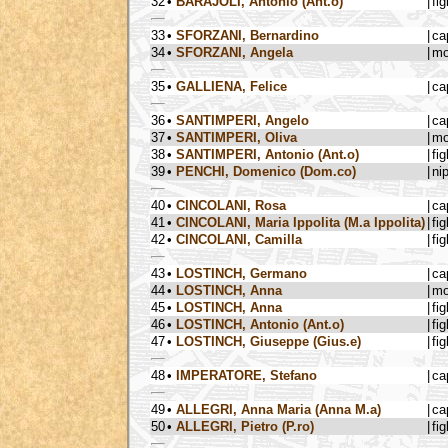
32
•
BARAJOLI, Antonio (Ant.o)
|
fig
33
•
SFORZANI, Bernardino
|
ca
34
•
SFORZANI, Angela
|
mo
35
•
GALLIENA, Felice
|
ca
36
•
SANTIMPERI, Angelo
|
ca
37
•
SANTIMPERI, Oliva
|
mo
38
•
SANTIMPERI, Antonio (Ant.o)
|
fig
39
•
PENCHI, Domenico (Dom.co)
|
ni
40
•
CINCOLANI, Rosa
|
ca
41
•
CINCOLANI, Maria Ippolita (M.a Ippolita)
|
fig
42
•
CINCOLANI, Camilla
|
fig
43
•
LOSTINCH, Germano
|
ca
44
•
LOSTINCH, Anna
|
mo
45
•
LOSTINCH, Anna
|
fig
46
•
LOSTINCH, Antonio (Ant.o)
|
fig
47
•
LOSTINCH, Giuseppe (Gius.e)
|
fig
48
•
IMPERATORE, Stefano
|
ca
49
•
ALLEGRI, Anna Maria (Anna M.a)
|
ca
50
•
ALLEGRI, Pietro (P.ro)
|
fig