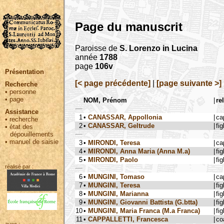
Page du manuscrit
Paroisse de
S. Lorenzo in Lucina
année
1788
page
106v
Présentation
[< page précédente]
|
[page suivante >]
Recherche
•
personne
•
page
NOM, Prénom
|
re
Assistance
1
•
CANASSAR, Appollonia
|
ca
•
recherche
2
•
CANASSAR, Geltrude
|
fig
•
état des
dépouillements
•
manuel de saisie
3
•
MIRONDI, Teresa
|
ca
4
•
MIRONDI, Anna Maria (Anna M.a)
|
fig
5
•
MIRONDI, Paolo
|
fig
réalisé par :
6
•
MUNGINI, Tomaso
|
ca
7
•
MUNGINI, Teresa
|
fig
8
•
MUNGINI, Marianna
|
fig
9
•
MUNGINI, Giovanni Battista (G.btta)
|
fig
10
•
MUNGINI, Maria Franca (M.a Franca)
|
fig
11
•
CAPPALLETTI, Francesca
|
co