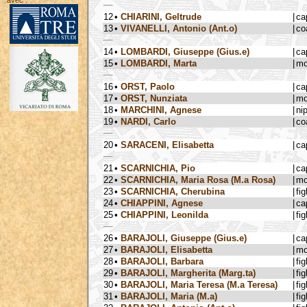
avec :
12
•
CHIARINI, Geltrude
|
ca
13
•
VIVANELLI, Antonio (Ant.o)
|
co
14
•
LOMBARDI, Giuseppe (Gius.e)
|
ca
15
•
LOMBARDI, Marta
|
mo
16
•
ORST, Paolo
|
ca
17
•
ORST, Nunziata
|
mo
18
•
MARCHINI, Agnese
|
ni
19
•
NARDI, Carlo
|
co
20
•
SARACENI, Elisabetta
|
ca
21
•
SCARNICHIA, Pio
|
ca
22
•
SCARNICHIA, Maria Rosa (M.a Rosa)
|
mo
23
•
SCARNICHIA, Cherubina
|
fig
24
•
CHIAPPINI, Agnese
|
ca
25
•
CHIAPPINI, Leonilda
|
fig
26
•
BARAJOLI, Giuseppe (Gius.e)
|
ca
27
•
BARAJOLI, Elisabetta
|
mo
28
•
BARAJOLI, Barbara
|
fig
29
•
BARAJOLI, Margherita (Marg.ta)
|
fig
30
•
BARAJOLI, Maria Teresa (M.a Teresa)
|
fig
31
•
BARAJOLI, Maria (M.a)
|
fig