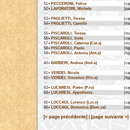
51
•
PECCERONI, Felice
|
ca
52
•
LAVORATORI, Michele
|
pa
53
•
PAGLIETTI, Teresa
|
ca
54
•
PAGLIETTI, Camillo
|
fra
55
•
PISCAROLI, Teresa
|
ma
56
•
PISCAROLI, Sisto
|
ca
57
•
PISCAROLI, Caterina (Cat.a)
|
mo
58
•
PISCAROLI, Paolo
|
fig
59
•
PISCAROLI, Antonia (Ant.a)
|
fig
60
•
BARBERI, Andrea (And.a)
|
ca
61
•
VERDEI, Nicola
|
ca
62
•
VERDEI, Vincenzo (Vin.o)
|
fig
63
•
LUCARESI, Pietro (P.ro)
|
ca
64
•
LUCARESI, Appollonia
|
mo
65
•
LOCCAGI, Lorenzo (Lor.o)
|
ca
66
•
LOCCAGI, Domenica (Dom.ca)
|
mo
[< page précédente]
|
[page suivante >]