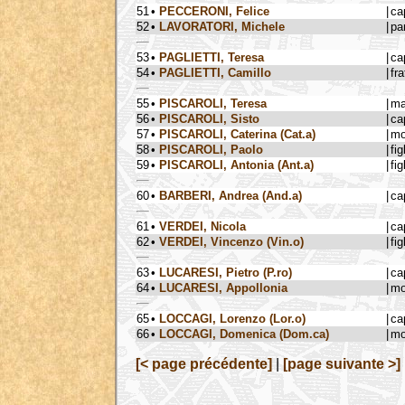
51
•
PECCERONI, Felice
|
ca
52
•
LAVORATORI, Michele
|
pa
53
•
PAGLIETTI, Teresa
|
ca
54
•
PAGLIETTI, Camillo
|
fra
55
•
PISCAROLI, Teresa
|
ma
56
•
PISCAROLI, Sisto
|
ca
57
•
PISCAROLI, Caterina (Cat.a)
|
mo
58
•
PISCAROLI, Paolo
|
fig
59
•
PISCAROLI, Antonia (Ant.a)
|
fig
60
•
BARBERI, Andrea (And.a)
|
ca
61
•
VERDEI, Nicola
|
ca
62
•
VERDEI, Vincenzo (Vin.o)
|
fig
63
•
LUCARESI, Pietro (P.ro)
|
ca
64
•
LUCARESI, Appollonia
|
mo
65
•
LOCCAGI, Lorenzo (Lor.o)
|
ca
66
•
LOCCAGI, Domenica (Dom.ca)
|
mo
[< page précédente]
|
[page suivante >]