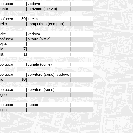
pofuoco
|
|
vedova
|
rente
|
|
scrivano (scriv.o)
|
pofuoco
|
39
|
zitella
|
tello
|
|
computista (comp.ta)
|
dre
|
|
vedova
|
pofuoco
|
|
pittore (pitt.e)
|
glie
|
|
|
lio
|
7
|
|
lia
|
1
|
|
pofuoco
|
|
curiale (cur.le)
|
pofuoco
|
|
servitore (ser.e); vedovo
|
lio
|
10
|
|
pofuoco
|
|
servitore (ser.e)
|
glie
|
|
|
pofuoco
|
|
cuoco
|
glie
|
|
|