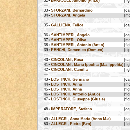
32
•
BARAJOLI, Antonio (Ant.o)
|
fig
33
•
SFORZANI, Bernardino
|
ca
34
•
SFORZANI, Angela
|
mo
35
•
GALLIENA, Felice
|
ca
36
•
SANTIMPERI, Angelo
|
ca
37
•
SANTIMPERI, Oliva
|
mo
38
•
SANTIMPERI, Antonio (Ant.o)
|
fig
39
•
PENCHI, Domenico (Dom.co)
|
ni
40
•
CINCOLANI, Rosa
|
ca
41
•
CINCOLANI, Maria Ippolita (M.a Ippolita)
|
fig
42
•
CINCOLANI, Camilla
|
fig
43
•
LOSTINCH, Germano
|
ca
44
•
LOSTINCH, Anna
|
mo
45
•
LOSTINCH, Anna
|
fig
46
•
LOSTINCH, Antonio (Ant.o)
|
fig
47
•
LOSTINCH, Giuseppe (Gius.e)
|
fig
48
•
IMPERATORE, Stefano
|
ca
49
•
ALLEGRI, Anna Maria (Anna M.a)
|
ca
50
•
ALLEGRI, Pietro (P.ro)
|
fig