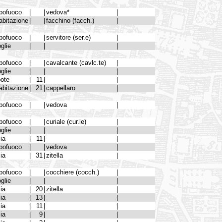
pofuoco
|
|
vedova*
|
abitazione
|
|
facchino (facch.)
|
pofuoco
|
|
servitore (ser.e)
|
glie
|
|
|
pofuoco
|
|
cavalcante (cavlc.te)
|
glie
|
|
|
pote
|
11
|
|
abitazione
|
21
|
cappellaro
|
pofuoco
|
|
vedova
|
pofuoco
|
|
curiale (cur.le)
|
glie
|
|
|
lia
|
11
|
|
pofuoco
|
|
vedova
|
lia
|
31
|
zitella
|
pofuoco
|
|
cocchiere (cocch.)
|
glie
|
|
|
lia
|
20
|
zitella
|
lia
|
13
|
|
lia
|
11
|
|
lia
|
9
|
|