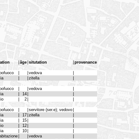
lation
|
âge
|
situtation
|
provenance
pofuoco
|
|
vedova
|
lia
|
|
zitella
|
pofuoco
|
|
vedova
|
lia
|
14
|
|
lio
|
2
|
|
pofuoco
|
|
servitore (ser.e); vedovo
|
lia
|
17
|
zitella
|
lia
|
15
|
|
lio
|
12
|
|
lia
|
10
|
|
abitazione
|
|
vedova
|