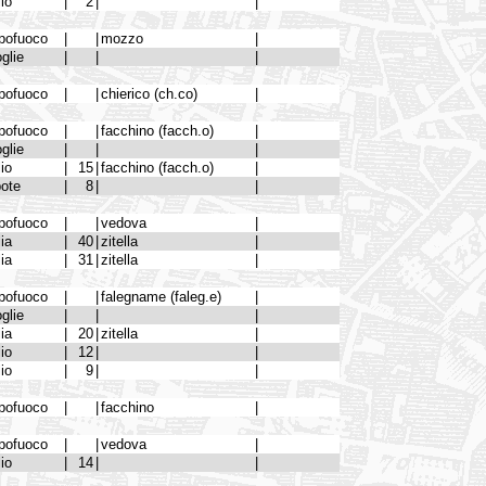
lio
|
2
|
|
pofuoco
|
|
mozzo
|
glie
|
|
|
pofuoco
|
|
chierico (ch.co)
|
pofuoco
|
|
facchino (facch.o)
|
glie
|
|
|
lio
|
15
|
facchino (facch.o)
|
pote
|
8
|
|
pofuoco
|
|
vedova
|
lia
|
40
|
zitella
|
lia
|
31
|
zitella
|
pofuoco
|
|
falegname (faleg.e)
|
glie
|
|
|
lia
|
20
|
zitella
|
lio
|
12
|
|
lio
|
9
|
|
pofuoco
|
|
facchino
|
pofuoco
|
|
vedova
|
lio
|
14
|
|