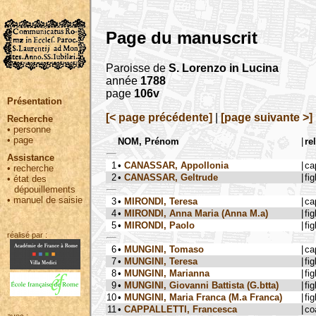
Page du manuscrit
Paroisse de
S. Lorenzo in Lucina
année
1788
page
106v
Présentation
[< page précédente]
|
[page suivante >]
Recherche
•
personne
•
page
NOM, Prénom
|
re
Assistance
1
•
CANASSAR, Appollonia
|
ca
•
recherche
2
•
CANASSAR, Geltrude
|
fig
•
état des
dépouillements
•
manuel de saisie
3
•
MIRONDI, Teresa
|
ca
4
•
MIRONDI, Anna Maria (Anna M.a)
|
fig
5
•
MIRONDI, Paolo
|
fig
réalisé par :
6
•
MUNGINI, Tomaso
|
ca
7
•
MUNGINI, Teresa
|
fig
8
•
MUNGINI, Marianna
|
fig
9
•
MUNGINI, Giovanni Battista (G.btta)
|
fig
10
•
MUNGINI, Maria Franca (M.a Franca)
|
fig
11
•
CAPPALLETTI, Francesca
|
co