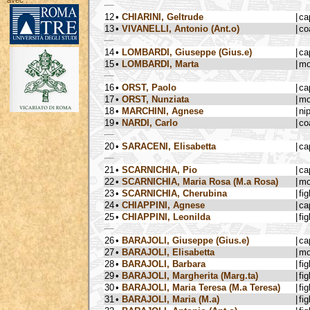
avec :
12
•
CHIARINI, Geltrude
|
ca
13
•
VIVANELLI, Antonio (Ant.o)
|
co
14
•
LOMBARDI, Giuseppe (Gius.e)
|
ca
15
•
LOMBARDI, Marta
|
mo
16
•
ORST, Paolo
|
ca
17
•
ORST, Nunziata
|
mo
18
•
MARCHINI, Agnese
|
ni
19
•
NARDI, Carlo
|
co
20
•
SARACENI, Elisabetta
|
ca
21
•
SCARNICHIA, Pio
|
ca
22
•
SCARNICHIA, Maria Rosa (M.a Rosa)
|
mo
23
•
SCARNICHIA, Cherubina
|
fig
24
•
CHIAPPINI, Agnese
|
ca
25
•
CHIAPPINI, Leonilda
|
fig
26
•
BARAJOLI, Giuseppe (Gius.e)
|
ca
27
•
BARAJOLI, Elisabetta
|
mo
28
•
BARAJOLI, Barbara
|
fig
29
•
BARAJOLI, Margherita (Marg.ta)
|
fig
30
•
BARAJOLI, Maria Teresa (M.a Teresa)
|
fig
31
•
BARAJOLI, Maria (M.a)
|
fig