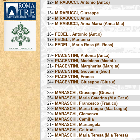
avec :
12
•
MIRABUCCI, Antonio (Ant.o)
13
•
MIRABUCCI, Giuseppe
14
•
MIRABUCCI, Anna
15
•
MIRABUCCI, Anna Maria (Anna M.a)
16
•
FEDELI, Antonio (Ant.o)
17
•
FEDELI, Marianna
18
•
FEDELI, Maria Rosa (M. Rosa)
19
•
PIACENTINI, Antonia (Ant.a)
20
•
PIACENTINI, Madalena (Madal.)
21
•
PIACENTINI, Margherita (Marg.ta)
22
•
PIACENTINI, Giovanni (Gio.)
23
•
PIACENTINI, Franca
24
•
PIACENTINI, Giuseppe (Gius.e)
25
•
MARASCHI, Giuseppe (Gius.e)
26
•
MARASCHI, Maria Caterina (M.a Cat.a)
27
•
MARASCHI, Francesco (Fran.co)
28
•
MARASCHI, Maria Luigia (M.a Luigia)
29
•
MARASCHI, Clemenza
30
•
MARASCHI, Camilla
31
•
MARASCHI, Mariangela
32
•
MARASCHI, Geltrude
33
•
MARASCHI, Maria Teresa (M.a Teresa)