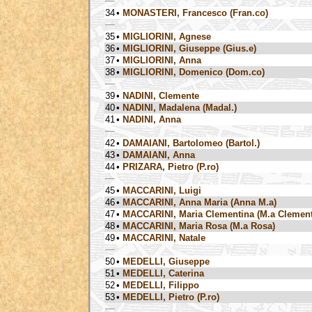
34
•
MONASTERI, Francesco (Fran.co)
35
•
MIGLIORINI, Agnese
36
•
MIGLIORINI, Giuseppe (Gius.e)
37
•
MIGLIORINI, Anna
38
•
MIGLIORINI, Domenico (Dom.co)
39
•
NADINI, Clemente
40
•
NADINI, Madalena (Madal.)
41
•
NADINI, Anna
42
•
DAMAIANI, Bartolomeo (Bartol.)
43
•
DAMAIANI, Anna
44
•
PRIZARA, Pietro (P.ro)
45
•
MACCARINI, Luigi
46
•
MACCARINI, Anna Maria (Anna M.a)
47
•
MACCARINI, Maria Clementina (M.a Clement
48
•
MACCARINI, Maria Rosa (M.a Rosa)
49
•
MACCARINI, Natale
50
•
MEDELLI, Giuseppe
51
•
MEDELLI, Caterina
52
•
MEDELLI, Filippo
53
•
MEDELLI, Pietro (P.ro)