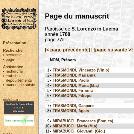
Page du manuscrit
Paroisse de
S. Lorenzo in Lucina
année
1788
page
77r
Présentation
[< page précédente]
|
[page suivante >]
Recherche
•
personne
•
page
NOM, Prénom
Assistance
1
•
TRASMONDI, Vincenzo (Vin.o)
•
recherche
2
•
TRASMONDI, Marianna
•
état des
3
•
TRASMONDI, Paolo
dépouillements
•
manuel de saisie
4
•
TRASMONDI, Maria (M.a)
5
•
TRASMONDI, Firmina
6
•
TRASMONDI, Filippo
réalisé par :
7
•
TRASMONDI, Gaspare
8
•
TRASMONDI, Agata
9
•
MIRABUCCI, Francesca (Fran.ca)
10
•
MIRABUCCI, Maria (M.a)
11
•
MIRABUCCI, Giovanni (Gio.)