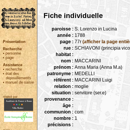
Fiche individuelle
paroisse :
S. Lorenzo in Lucina
année :
1788
page :
77r
(afficher la page entiè
Présentation
rue :
SCHIAVONI (principia vico
Recherche
•
personne
habitat :
•
page
nom :
MACCARINI
Assistance
prénom :
Anna Maria (Anna M.a)
•
recherche
patronyme :
MEDELLI
•
état des
dépouillements
référent :
MACCARINI Luigi
•
manuel de saisie
relation :
moglie
situation :
servitore (ser.e)
réalisé par :
provenance :
âge :
communion :
com
nombre :
1
précisions :