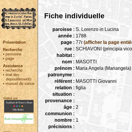
Fiche individuelle
paroisse :
S. Lorenzo in Lucina
année :
1788
page :
77r
(afficher la page entiè
Présentation
rue :
SCHIAVONI (principia vicol
Recherche
•
personne
habitat :
•
page
nom :
MASOTTI
Assistance
prénom :
Maria Angela (Mariangela)
•
recherche
patronyme :
•
état des
dépouillements
référent :
MASOTTI Giovanni
•
manuel de saisie
relation :
figlia
situation :
réalisé par :
provenance :
âge :
2
communion :
nombre :
1
précisions :