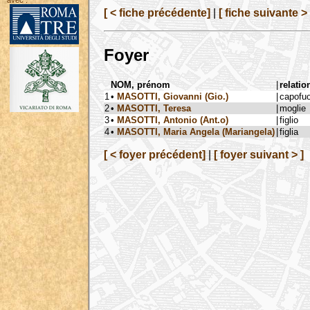
avec :
[ < fiche précédente]
|
[ fiche suivante > 
Foyer
NOM, prénom
|
relatio
1
•
MASOTTI, Giovanni (Gio.)
|
capofu
2
•
MASOTTI, Teresa
|
moglie
3
•
MASOTTI, Antonio (Ant.o)
|
figlio
4
•
MASOTTI, Maria Angela (Mariangela)
|
figlia
[ < foyer précédent]
|
[ foyer suivant > ]