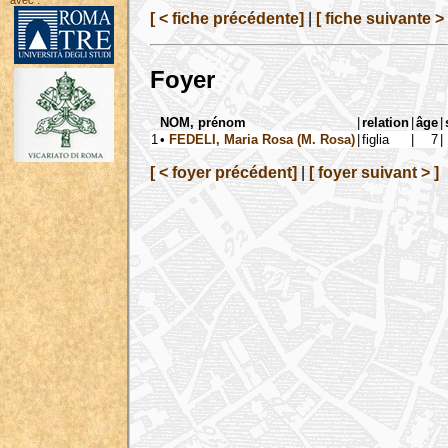
avec :
[ < fiche précédente]
|
[ fiche suivante > 
Foyer
NOM, prénom
|
relation
|
âge
|
1
•
FEDELI, Maria Rosa (M. Rosa)
|
figlia
|
7
|
[ < foyer précédent]
|
[ foyer suivant > ]