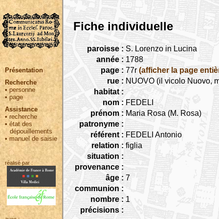
Fiche individuelle
paroisse :
S. Lorenzo in Lucina
année :
1788
page :
77r
(afficher la page entiè
Présentation
rue :
NUOVO (il vicolo Nuovo, m
Recherche
•
personne
habitat :
•
page
nom :
FEDELI
Assistance
prénom :
Maria Rosa (M. Rosa)
•
recherche
patronyme :
•
état des
dépouillements
référent :
FEDELI Antonio
•
manuel de saisie
relation :
figlia
situation :
réalisé par :
provenance :
âge :
7
communion :
nombre :
1
précisions :