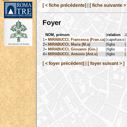
avec :
[ < fiche précédente]
|
[ fiche suivante > 
Foyer
NOM, prénom
|
relation
|
1
•
MIRABUCCI, Francesca (Fran.ca)
|
capofuoco
|
2
•
MIRABUCCI, Maria (M.a)
|
figlia
|
3
•
MIRABUCCI, Giovanni (Gio.)
|
figlio
|
4
•
MIRABUCCI, Antonio (Ant.o)
|
figlio
|
[ < foyer précédent]
|
[ foyer suivant > ]