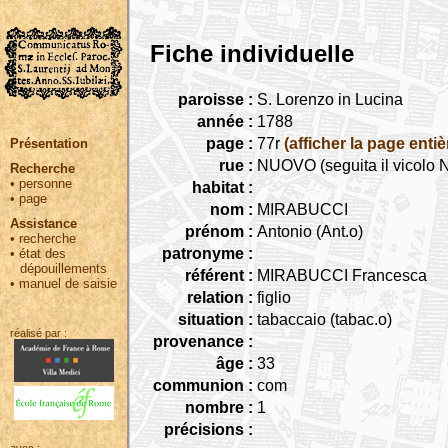
Fiche individuelle
paroisse :
S. Lorenzo in Lucina
année :
1788
page :
77r
(afficher la page entiè
Présentation
rue :
NUOVO (seguita il vicolo
Recherche
•
personne
habitat :
•
page
nom :
MIRABUCCI
Assistance
prénom :
Antonio (Ant.o)
•
recherche
patronyme :
•
état des
dépouillements
référent :
MIRABUCCI Francesca
•
manuel de saisie
relation :
figlio
situation :
tabaccaio (tabac.o)
réalisé par :
provenance :
âge :
33
communion :
com
nombre :
1
précisions :