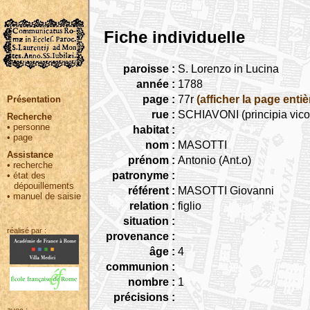
Fiche individuelle
paroisse :
S. Lorenzo in Lucina
année :
1788
page :
77r
(afficher la page entiè
Présentation
rue :
SCHIAVONI (principia vicol
Recherche
•
personne
habitat :
•
page
nom :
MASOTTI
Assistance
prénom :
Antonio (Ant.o)
•
recherche
patronyme :
•
état des
dépouillements
référent :
MASOTTI Giovanni
•
manuel de saisie
relation :
figlio
situation :
réalisé par :
provenance :
âge :
4
communion :
nombre :
1
précisions :