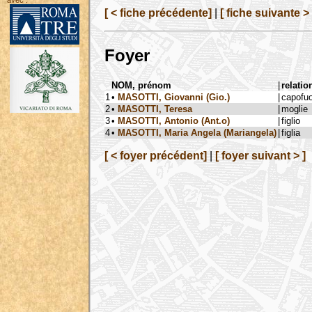
avec :
[ < fiche précédente]
|
[ fiche suivante > 
Foyer
NOM, prénom
|
relatio
1
•
MASOTTI, Giovanni (Gio.)
|
capofu
2
•
MASOTTI, Teresa
|
moglie
3
•
MASOTTI, Antonio (Ant.o)
|
figlio
4
•
MASOTTI, Maria Angela (Mariangela)
|
figlia
[ < foyer précédent]
|
[ foyer suivant > ]