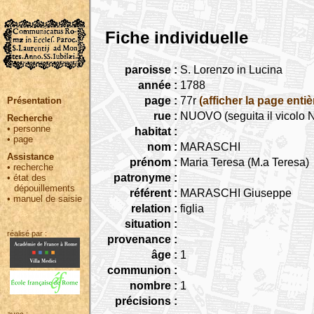
Fiche individuelle
paroisse :
S. Lorenzo in Lucina
année :
1788
page :
77r
(afficher la page entiè
Présentation
rue :
NUOVO (seguita il vicolo
Recherche
•
personne
habitat :
•
page
nom :
MARASCHI
Assistance
prénom :
Maria Teresa (M.a Teresa)
•
recherche
patronyme :
•
état des
dépouillements
référent :
MARASCHI Giuseppe
•
manuel de saisie
relation :
figlia
situation :
réalisé par :
provenance :
âge :
1
communion :
nombre :
1
précisions :