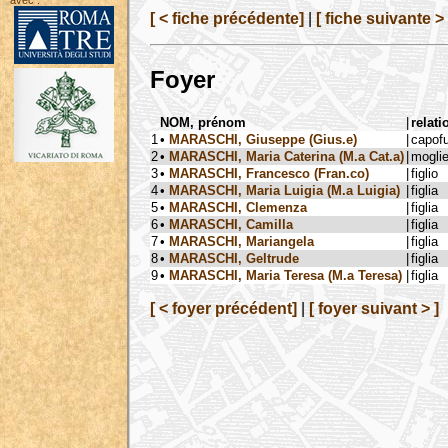
avec :
[ < fiche précédente]
|
[ fiche suivante > 
Foyer
NOM, prénom
|
relati
1
•
MARASCHI, Giuseppe (Gius.e)
|
capof
2
•
MARASCHI, Maria Caterina (M.a Cat.a)
|
mogli
3
•
MARASCHI, Francesco (Fran.co)
|
figlio
4
•
MARASCHI, Maria Luigia (M.a Luigia)
|
figlia
5
•
MARASCHI, Clemenza
|
figlia
6
•
MARASCHI, Camilla
|
figlia
7
•
MARASCHI, Mariangela
|
figlia
8
•
MARASCHI, Geltrude
|
figlia
9
•
MARASCHI, Maria Teresa (M.a Teresa)
|
figlia
[ < foyer précédent]
|
[ foyer suivant > ]