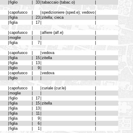
|
figlio
|
33
|
tabaccaio (tabac.o)
|
|
capofuoco
|
|
spedizioniere (sped.e); vedovo
|
|
figlia
|
23
|
zitella; cieca
|
|
figlia
|
17
|
|
|
capofuoco
|
|
alfiere (alf.e)
|
|
moglie
|
|
|
|
figlia
|
7
|
|
|
capofuoco
|
|
vedova
|
|
figlia
|
15
|
zitella
|
|
figlia
|
13
|
|
|
figlio
|
9
|
|
|
capofuoco
|
|
vedova
|
|
figlio
|
|
|
|
capofuoco
|
|
curiale (cur.le)
|
|
moglie
|
|
|
|
figlio
|
17
|
|
|
figlia
|
15
|
zitella
|
|
figlia
|
13
|
|
|
figlia
|
11
|
|
|
figlia
|
9
|
|
|
figlia
|
6
|
|
|
figlia
|
1
|
|