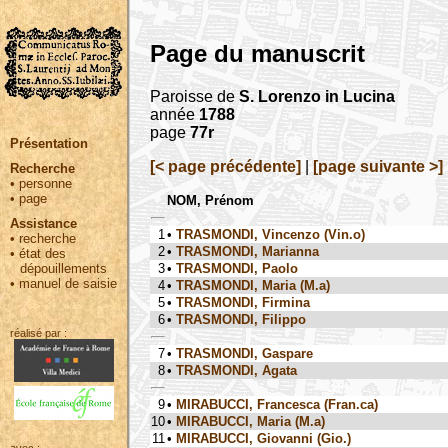
Page du manuscrit
Paroisse de
S. Lorenzo in Lucina
année
1788
page
77r
Présentation
[< page précédente]
|
[page suivante >]
Recherche
•
personne
•
page
NOM, Prénom
Assistance
1
•
TRASMONDI, Vincenzo (Vin.o)
•
recherche
2
•
TRASMONDI, Marianna
•
état des
3
•
TRASMONDI, Paolo
dépouillements
•
manuel de saisie
4
•
TRASMONDI, Maria (M.a)
5
•
TRASMONDI, Firmina
6
•
TRASMONDI, Filippo
réalisé par :
7
•
TRASMONDI, Gaspare
8
•
TRASMONDI, Agata
9
•
MIRABUCCI, Francesca (Fran.ca)
10
•
MIRABUCCI, Maria (M.a)
11
•
MIRABUCCI, Giovanni (Gio.)