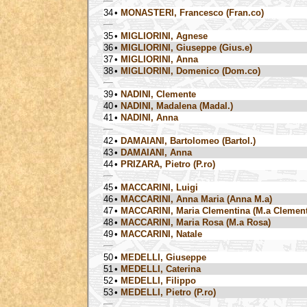
34
•
MONASTERI, Francesco (Fran.co)
35
•
MIGLIORINI, Agnese
36
•
MIGLIORINI, Giuseppe (Gius.e)
37
•
MIGLIORINI, Anna
38
•
MIGLIORINI, Domenico (Dom.co)
39
•
NADINI, Clemente
40
•
NADINI, Madalena (Madal.)
41
•
NADINI, Anna
42
•
DAMAIANI, Bartolomeo (Bartol.)
43
•
DAMAIANI, Anna
44
•
PRIZARA, Pietro (P.ro)
45
•
MACCARINI, Luigi
46
•
MACCARINI, Anna Maria (Anna M.a)
47
•
MACCARINI, Maria Clementina (M.a Clement
48
•
MACCARINI, Maria Rosa (M.a Rosa)
49
•
MACCARINI, Natale
50
•
MEDELLI, Giuseppe
51
•
MEDELLI, Caterina
52
•
MEDELLI, Filippo
53
•
MEDELLI, Pietro (P.ro)