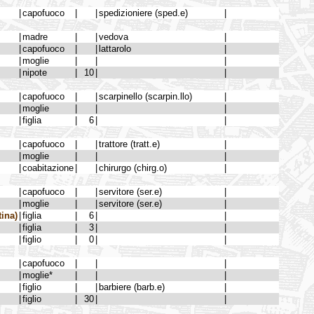
|
capofuoco
|
|
spedizioniere (sped.e)
|
|
madre
|
|
vedova
|
|
capofuoco
|
|
lattarolo
|
|
moglie
|
|
|
|
nipote
|
10
|
|
|
capofuoco
|
|
scarpinello (scarpin.llo)
|
|
moglie
|
|
|
|
figlia
|
6
|
|
|
capofuoco
|
|
trattore (tratt.e)
|
|
moglie
|
|
|
|
coabitazione
|
|
chirurgo (chirg.o)
|
|
capofuoco
|
|
servitore (ser.e)
|
|
moglie
|
|
servitore (ser.e)
|
ina)
|
figlia
|
6
|
|
|
figlia
|
3
|
|
|
figlio
|
0
|
|
|
capofuoco
|
|
|
|
moglie*
|
|
|
|
figlio
|
|
barbiere (barb.e)
|
|
figlio
|
30
|
|