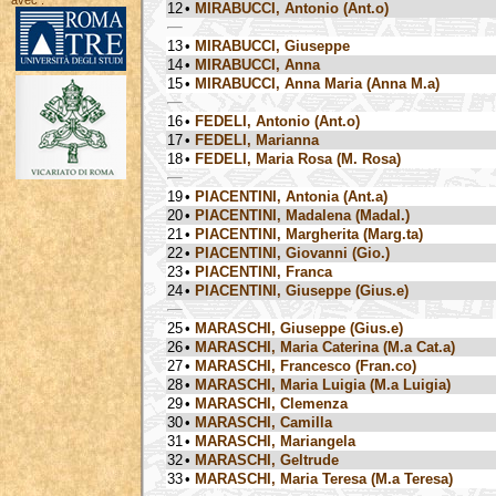
avec :
12
•
MIRABUCCI, Antonio (Ant.o)
13
•
MIRABUCCI, Giuseppe
14
•
MIRABUCCI, Anna
15
•
MIRABUCCI, Anna Maria (Anna M.a)
16
•
FEDELI, Antonio (Ant.o)
17
•
FEDELI, Marianna
18
•
FEDELI, Maria Rosa (M. Rosa)
19
•
PIACENTINI, Antonia (Ant.a)
20
•
PIACENTINI, Madalena (Madal.)
21
•
PIACENTINI, Margherita (Marg.ta)
22
•
PIACENTINI, Giovanni (Gio.)
23
•
PIACENTINI, Franca
24
•
PIACENTINI, Giuseppe (Gius.e)
25
•
MARASCHI, Giuseppe (Gius.e)
26
•
MARASCHI, Maria Caterina (M.a Cat.a)
27
•
MARASCHI, Francesco (Fran.co)
28
•
MARASCHI, Maria Luigia (M.a Luigia)
29
•
MARASCHI, Clemenza
30
•
MARASCHI, Camilla
31
•
MARASCHI, Mariangela
32
•
MARASCHI, Geltrude
33
•
MARASCHI, Maria Teresa (M.a Teresa)