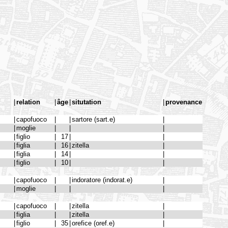
|
relation
|
âge
|
situtation
|
provenance
|
capofuoco
|
|
sartore (sart.e)
|
|
moglie
|
|
|
|
figlio
|
17
|
|
|
figlia
|
16
|
zitella
|
|
figlia
|
14
|
|
|
figlio
|
10
|
|
|
capofuoco
|
|
indoratore (indorat.e)
|
|
moglie
|
|
|
|
capofuoco
|
|
zitella
|
|
figlia
|
|
zitella
|
|
figlio
|
35
|
orefice (oref.e)
|