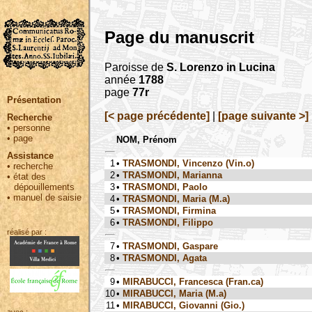
Page du manuscrit
Paroisse de
S. Lorenzo in Lucina
année
1788
page
77r
Présentation
[< page précédente]
|
[page suivante >]
Recherche
•
personne
•
page
NOM, Prénom
Assistance
1
•
TRASMONDI, Vincenzo (Vin.o)
•
recherche
2
•
TRASMONDI, Marianna
•
état des
3
•
TRASMONDI, Paolo
dépouillements
•
manuel de saisie
4
•
TRASMONDI, Maria (M.a)
5
•
TRASMONDI, Firmina
6
•
TRASMONDI, Filippo
réalisé par :
7
•
TRASMONDI, Gaspare
8
•
TRASMONDI, Agata
9
•
MIRABUCCI, Francesca (Fran.ca)
10
•
MIRABUCCI, Maria (M.a)
11
•
MIRABUCCI, Giovanni (Gio.)