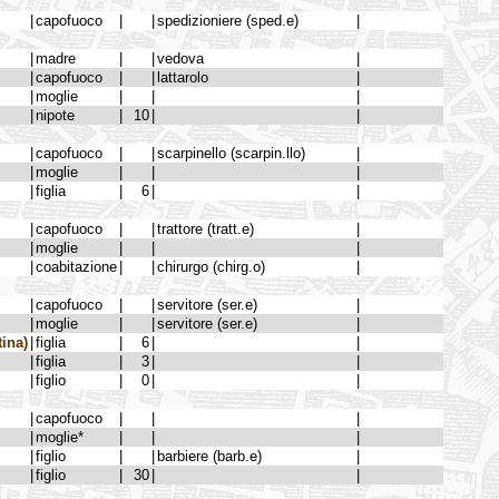
|
capofuoco
|
|
spedizioniere (sped.e)
|
|
madre
|
|
vedova
|
|
capofuoco
|
|
lattarolo
|
|
moglie
|
|
|
|
nipote
|
10
|
|
|
capofuoco
|
|
scarpinello (scarpin.llo)
|
|
moglie
|
|
|
|
figlia
|
6
|
|
|
capofuoco
|
|
trattore (tratt.e)
|
|
moglie
|
|
|
|
coabitazione
|
|
chirurgo (chirg.o)
|
|
capofuoco
|
|
servitore (ser.e)
|
|
moglie
|
|
servitore (ser.e)
|
ina)
|
figlia
|
6
|
|
|
figlia
|
3
|
|
|
figlio
|
0
|
|
|
capofuoco
|
|
|
|
moglie*
|
|
|
|
figlio
|
|
barbiere (barb.e)
|
|
figlio
|
30
|
|