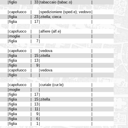
|
figlio
|
33
|
tabaccaio (tabac.o)
|
|
capofuoco
|
|
spedizioniere (sped.e); vedovo
|
|
figlia
|
23
|
zitella; cieca
|
|
figlia
|
17
|
|
|
capofuoco
|
|
alfiere (alf.e)
|
|
moglie
|
|
|
|
figlia
|
7
|
|
|
capofuoco
|
|
vedova
|
|
figlia
|
15
|
zitella
|
|
figlia
|
13
|
|
|
figlio
|
9
|
|
|
capofuoco
|
|
vedova
|
|
figlio
|
|
|
|
capofuoco
|
|
curiale (cur.le)
|
|
moglie
|
|
|
|
figlio
|
17
|
|
|
figlia
|
15
|
zitella
|
|
figlia
|
13
|
|
|
figlia
|
11
|
|
|
figlia
|
9
|
|
|
figlia
|
6
|
|
|
figlia
|
1
|
|