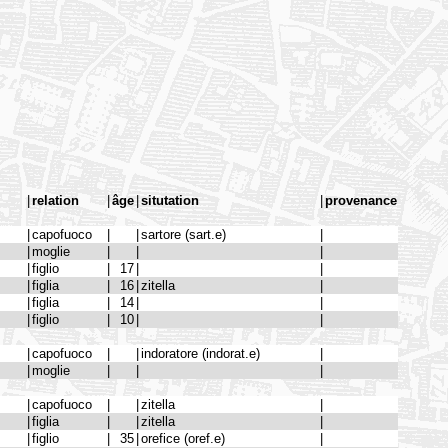
|
relation
|
âge
|
situtation
|
provenance
|
capofuoco
|
|
sartore (sart.e)
|
|
moglie
|
|
|
|
figlio
|
17
|
|
|
figlia
|
16
|
zitella
|
|
figlia
|
14
|
|
|
figlio
|
10
|
|
|
capofuoco
|
|
indoratore (indorat.e)
|
|
moglie
|
|
|
|
capofuoco
|
|
zitella
|
|
figlia
|
|
zitella
|
|
figlio
|
35
|
orefice (oref.e)
|