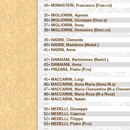
34
•
MONASTERI, Francesco (Fran.co)
35
•
MIGLIORINI, Agnese
36
•
MIGLIORINI, Giuseppe (Gius.e)
37
•
MIGLIORINI, Anna
38
•
MIGLIORINI, Domenico (Dom.co)
39
•
NADINI, Clemente
40
•
NADINI, Madalena (Madal.)
41
•
NADINI, Anna
42
•
DAMAIANI, Bartolomeo (Bartol.)
43
•
DAMAIANI, Anna
44
•
PRIZARA, Pietro (P.ro)
45
•
MACCARINI, Luigi
46
•
MACCARINI, Anna Maria (Anna M.a)
47
•
MACCARINI, Maria Clementina (M.a Clement
48
•
MACCARINI, Maria Rosa (M.a Rosa)
49
•
MACCARINI, Natale
50
•
MEDELLI, Giuseppe
51
•
MEDELLI, Caterina
52
•
MEDELLI, Filippo
53
•
MEDELLI, Pietro (P.ro)