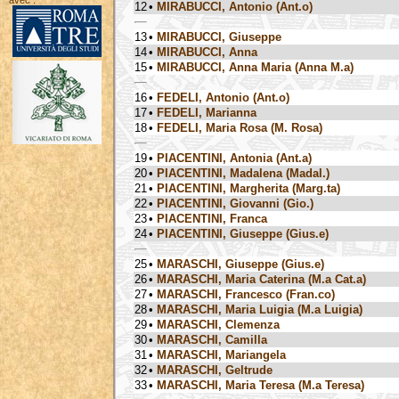
avec :
12
•
MIRABUCCI, Antonio (Ant.o)
13
•
MIRABUCCI, Giuseppe
14
•
MIRABUCCI, Anna
15
•
MIRABUCCI, Anna Maria (Anna M.a)
16
•
FEDELI, Antonio (Ant.o)
17
•
FEDELI, Marianna
18
•
FEDELI, Maria Rosa (M. Rosa)
19
•
PIACENTINI, Antonia (Ant.a)
20
•
PIACENTINI, Madalena (Madal.)
21
•
PIACENTINI, Margherita (Marg.ta)
22
•
PIACENTINI, Giovanni (Gio.)
23
•
PIACENTINI, Franca
24
•
PIACENTINI, Giuseppe (Gius.e)
25
•
MARASCHI, Giuseppe (Gius.e)
26
•
MARASCHI, Maria Caterina (M.a Cat.a)
27
•
MARASCHI, Francesco (Fran.co)
28
•
MARASCHI, Maria Luigia (M.a Luigia)
29
•
MARASCHI, Clemenza
30
•
MARASCHI, Camilla
31
•
MARASCHI, Mariangela
32
•
MARASCHI, Geltrude
33
•
MARASCHI, Maria Teresa (M.a Teresa)