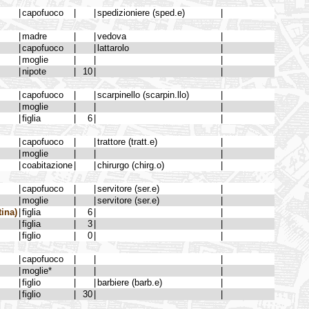
|
capofuoco
|
|
spedizioniere (sped.e)
|
|
madre
|
|
vedova
|
|
capofuoco
|
|
lattarolo
|
|
moglie
|
|
|
|
nipote
|
10
|
|
|
capofuoco
|
|
scarpinello (scarpin.llo)
|
|
moglie
|
|
|
|
figlia
|
6
|
|
|
capofuoco
|
|
trattore (tratt.e)
|
|
moglie
|
|
|
|
coabitazione
|
|
chirurgo (chirg.o)
|
|
capofuoco
|
|
servitore (ser.e)
|
|
moglie
|
|
servitore (ser.e)
|
ina)
|
figlia
|
6
|
|
|
figlia
|
3
|
|
|
figlio
|
0
|
|
|
capofuoco
|
|
|
|
moglie*
|
|
|
|
figlio
|
|
barbiere (barb.e)
|
|
figlio
|
30
|
|