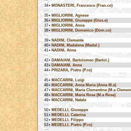
34
•
MONASTERI, Francesco (Fran.co)
35
•
MIGLIORINI, Agnese
36
•
MIGLIORINI, Giuseppe (Gius.e)
37
•
MIGLIORINI, Anna
38
•
MIGLIORINI, Domenico (Dom.co)
39
•
NADINI, Clemente
40
•
NADINI, Madalena (Madal.)
41
•
NADINI, Anna
42
•
DAMAIANI, Bartolomeo (Bartol.)
43
•
DAMAIANI, Anna
44
•
PRIZARA, Pietro (P.ro)
45
•
MACCARINI, Luigi
46
•
MACCARINI, Anna Maria (Anna M.a)
47
•
MACCARINI, Maria Clementina (M.a Clement
48
•
MACCARINI, Maria Rosa (M.a Rosa)
49
•
MACCARINI, Natale
50
•
MEDELLI, Giuseppe
51
•
MEDELLI, Caterina
52
•
MEDELLI, Filippo
53
•
MEDELLI, Pietro (P.ro)