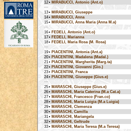
avec :
12
•
MIRABUCCI, Antonio (Ant.o)
13
•
MIRABUCCI, Giuseppe
14
•
MIRABUCCI, Anna
15
•
MIRABUCCI, Anna Maria (Anna M.a)
16
•
FEDELI, Antonio (Ant.o)
17
•
FEDELI, Marianna
18
•
FEDELI, Maria Rosa (M. Rosa)
19
•
PIACENTINI, Antonia (Ant.a)
20
•
PIACENTINI, Madalena (Madal.)
21
•
PIACENTINI, Margherita (Marg.ta)
22
•
PIACENTINI, Giovanni (Gio.)
23
•
PIACENTINI, Franca
24
•
PIACENTINI, Giuseppe (Gius.e)
25
•
MARASCHI, Giuseppe (Gius.e)
26
•
MARASCHI, Maria Caterina (M.a Cat.a)
27
•
MARASCHI, Francesco (Fran.co)
28
•
MARASCHI, Maria Luigia (M.a Luigia)
29
•
MARASCHI, Clemenza
30
•
MARASCHI, Camilla
31
•
MARASCHI, Mariangela
32
•
MARASCHI, Geltrude
33
•
MARASCHI, Maria Teresa (M.a Teresa)