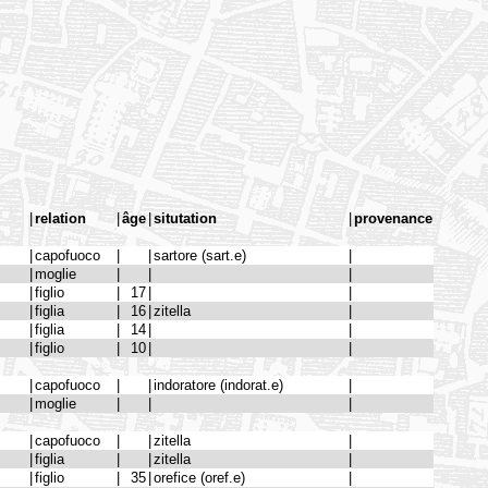
|
relation
|
âge
|
situtation
|
provenance
|
capofuoco
|
|
sartore (sart.e)
|
|
moglie
|
|
|
|
figlio
|
17
|
|
|
figlia
|
16
|
zitella
|
|
figlia
|
14
|
|
|
figlio
|
10
|
|
|
capofuoco
|
|
indoratore (indorat.e)
|
|
moglie
|
|
|
|
capofuoco
|
|
zitella
|
|
figlia
|
|
zitella
|
|
figlio
|
35
|
orefice (oref.e)
|