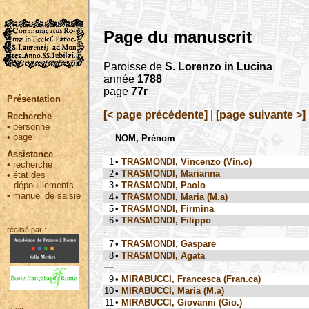
Page du manuscrit
Paroisse de
S. Lorenzo in Lucina
année
1788
page
77r
Présentation
[< page précédente]
|
[page suivante >]
Recherche
•
personne
•
page
NOM, Prénom
Assistance
1
•
TRASMONDI, Vincenzo (Vin.o)
•
recherche
2
•
TRASMONDI, Marianna
•
état des
3
•
TRASMONDI, Paolo
dépouillements
•
manuel de saisie
4
•
TRASMONDI, Maria (M.a)
5
•
TRASMONDI, Firmina
6
•
TRASMONDI, Filippo
réalisé par :
7
•
TRASMONDI, Gaspare
8
•
TRASMONDI, Agata
9
•
MIRABUCCI, Francesca (Fran.ca)
10
•
MIRABUCCI, Maria (M.a)
11
•
MIRABUCCI, Giovanni (Gio.)