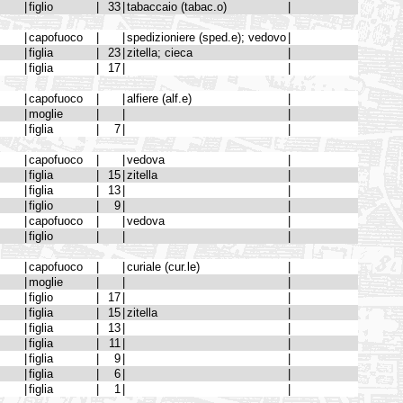
|
figlio
|
33
|
tabaccaio (tabac.o)
|
|
capofuoco
|
|
spedizioniere (sped.e); vedovo
|
|
figlia
|
23
|
zitella; cieca
|
|
figlia
|
17
|
|
|
capofuoco
|
|
alfiere (alf.e)
|
|
moglie
|
|
|
|
figlia
|
7
|
|
|
capofuoco
|
|
vedova
|
|
figlia
|
15
|
zitella
|
|
figlia
|
13
|
|
|
figlio
|
9
|
|
|
capofuoco
|
|
vedova
|
|
figlio
|
|
|
|
capofuoco
|
|
curiale (cur.le)
|
|
moglie
|
|
|
|
figlio
|
17
|
|
|
figlia
|
15
|
zitella
|
|
figlia
|
13
|
|
|
figlia
|
11
|
|
|
figlia
|
9
|
|
|
figlia
|
6
|
|
|
figlia
|
1
|
|