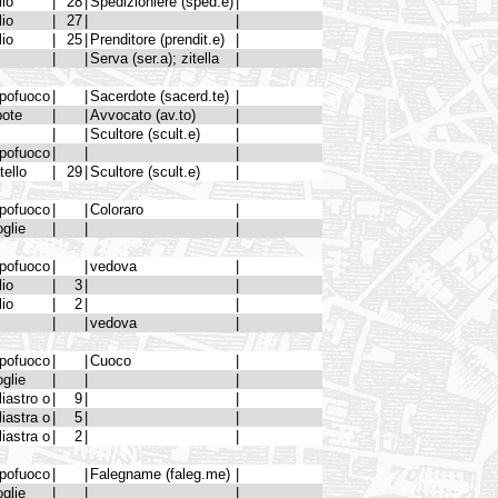
lio
|
28
|
Spedizioniere (sped.e)
|
lio
|
27
|
|
lio
|
25
|
Prenditore (prendit.e)
|
|
|
Serva (ser.a); zitella
|
pofuoco
|
|
Sacerdote (sacerd.te)
|
pote
|
|
Avvocato (av.to)
|
|
|
Scultore (scult.e)
|
pofuoco
|
|
|
tello
|
29
|
Scultore (scult.e)
|
pofuoco
|
|
Coloraro
|
glie
|
|
|
pofuoco
|
|
vedova
|
lio
|
3
|
|
lio
|
2
|
|
|
|
vedova
|
pofuoco
|
|
Cuoco
|
glie
|
|
|
liastro o
|
9
|
|
liastra o
|
5
|
|
liastra o
|
2
|
|
pofuoco
|
|
Falegname (faleg.me)
|
glie
|
|
|