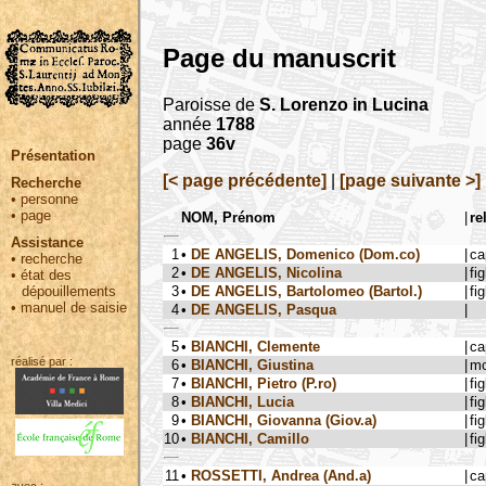
Page du manuscrit
Paroisse de
S. Lorenzo in Lucina
année
1788
page
36v
Présentation
[< page précédente]
|
[page suivante >]
Recherche
•
personne
•
page
NOM, Prénom
|
re
Assistance
1
•
DE ANGELIS, Domenico (Dom.co)
|
ca
•
recherche
2
•
DE ANGELIS, Nicolina
|
fig
•
état des
3
•
DE ANGELIS, Bartolomeo (Bartol.)
|
fig
dépouillements
•
manuel de saisie
4
•
DE ANGELIS, Pasqua
|
5
•
BIANCHI, Clemente
|
ca
réalisé par :
6
•
BIANCHI, Giustina
|
mo
7
•
BIANCHI, Pietro (P.ro)
|
fig
8
•
BIANCHI, Lucia
|
fig
9
•
BIANCHI, Giovanna (Giov.a)
|
fig
10
•
BIANCHI, Camillo
|
fig
11
•
ROSSETTI, Andrea (And.a)
|
ca