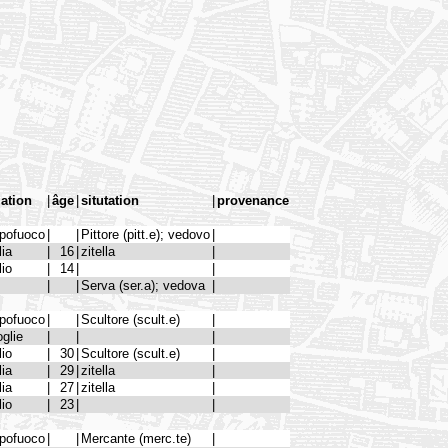
lation
|
âge
|
situtation
|
provenance
pofuoco
|
|
Pittore (pitt.e); vedovo
|
lia
|
16
|
zitella
|
lio
|
14
|
|
|
|
Serva (ser.a); vedova
|
pofuoco
|
|
Scultore (scult.e)
|
glie
|
|
|
lio
|
30
|
Scultore (scult.e)
|
lia
|
29
|
zitella
|
lia
|
27
|
zitella
|
lio
|
23
|
|
pofuoco
|
|
Mercante (merc.te)
|