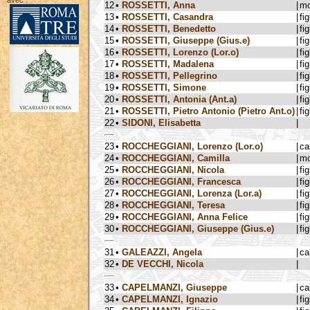
avec :
12
•
ROSSETTI, Anna
|
mo
13
•
ROSSETTI, Casandra
|
fig
14
•
ROSSETTI, Benedetto
|
fig
15
•
ROSSETTI, Giuseppe (Gius.e)
|
fig
16
•
ROSSETTI, Lorenzo (Lor.o)
|
fig
17
•
ROSSETTI, Madalena
|
fig
18
•
ROSSETTI, Pellegrino
|
fig
19
•
ROSSETTI, Simone
|
fig
20
•
ROSSETTI, Antonia (Ant.a)
|
fig
21
•
ROSSETTI, Pietro Antonio (Pietro Ant.o)
|
fig
22
•
SIDONI, Elisabetta
|
23
•
ROCCHEGGIANI, Lorenzo (Lor.o)
|
ca
24
•
ROCCHEGGIANI, Camilla
|
mo
25
•
ROCCHEGGIANI, Nicola
|
fig
26
•
ROCCHEGGIANI, Francesca
|
fig
27
•
ROCCHEGGIANI, Lorenza (Lor.a)
|
fig
28
•
ROCCHEGGIANI, Teresa
|
fig
29
•
ROCCHEGGIANI, Anna Felice
|
fig
30
•
ROCCHEGGIANI, Giuseppe (Gius.e)
|
fig
31
•
GALEAZZI, Angela
|
ca
32
•
DE VECCHI, Nicola
|
33
•
CAPELMANZI, Giuseppe
|
ca
34
•
CAPELMANZI, Ignazio
|
fig