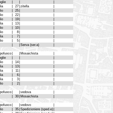
glie
|
|
|
lia
|
27
|
zitella
|
lio
|
25
|
|
lio
|
22
|
|
lio
|
19
|
|
lia
|
13
|
|
lio
|
10
|
|
lio
|
8
|
|
lia
|
7
|
|
lio
|
5
|
|
|
|
Serva (ser.a)
|
pofuoco
|
|
Mosaichista
|
glie
|
|
|
lio
|
14
|
|
lia
|
13
|
|
lia
|
11
|
|
lia
|
6
|
|
lia
|
3
|
|
lio
|
2
|
|
pofuoco
|
|
vedova
|
|
30
|
Mosaichista
|
pofuoco
|
|
vedovo
|
lio
|
35
|
Spedizioniere (sped.e)
|