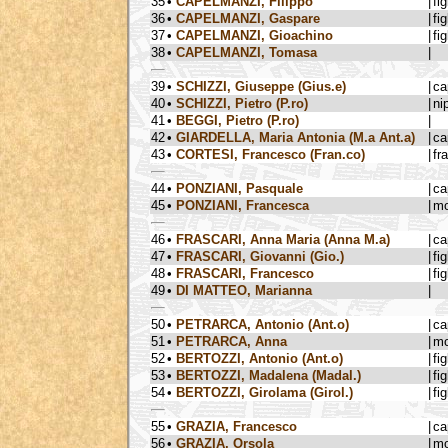
35
•
CAPELMANZI, Filippo
|
fig
36
•
CAPELMANZI, Gaspare
|
fig
37
•
CAPELMANZI, Gioachino
|
fig
38
•
CAPELMANZI, Tomasa
|
39
•
SCHIZZI, Giuseppe (Gius.e)
|
ca
40
•
SCHIZZI, Pietro (P.ro)
|
ni
41
•
BEGGI, Pietro (P.ro)
|
42
•
GIARDELLA, Maria Antonia (M.a Ant.a)
|
ca
43
•
CORTESI, Francesco (Fran.co)
|
fra
44
•
PONZIANI, Pasquale
|
ca
45
•
PONZIANI, Francesca
|
mo
46
•
FRASCARI, Anna Maria (Anna M.a)
|
ca
47
•
FRASCARI, Giovanni (Gio.)
|
fig
48
•
FRASCARI, Francesco
|
fig
49
•
DI MATTEO, Marianna
|
50
•
PETRARCA, Antonio (Ant.o)
|
ca
51
•
PETRARCA, Anna
|
mo
52
•
BERTOZZI, Antonio (Ant.o)
|
fig
53
•
BERTOZZI, Madalena (Madal.)
|
fig
54
•
BERTOZZI, Girolama (Girol.)
|
fig
55
•
GRAZIA, Francesco
|
ca
56
•
GRAZIA, Orsola
|
mo