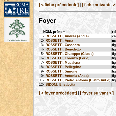
avec :
[ < fiche précédente]
|
[ fiche suivante > 
Foyer
NOM, prénom
|
re
1
•
ROSSETTI, Andrea (And.a)
|
ca
2
•
ROSSETTI, Anna
|
mo
3
•
ROSSETTI, Casandra
|
fig
4
•
ROSSETTI, Benedetto
|
fig
5
•
ROSSETTI, Giuseppe (Gius.e)
|
fig
6
•
ROSSETTI, Lorenzo (Lor.o)
|
fig
7
•
ROSSETTI, Madalena
|
fig
8
•
ROSSETTI, Pellegrino
|
fig
9
•
ROSSETTI, Simone
|
fig
10
•
ROSSETTI, Antonia (Ant.a)
|
fig
11
•
ROSSETTI, Pietro Antonio (Pietro Ant.o)
|
fig
12
•
SIDONI, Elisabetta
|
[ < foyer précédent]
|
[ foyer suivant > ]