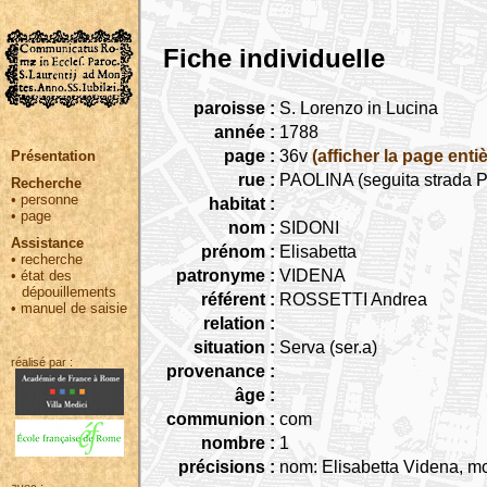
Fiche individuelle
paroisse :
S. Lorenzo in Lucina
année :
1788
page :
36v
(afficher la page entiè
Présentation
rue :
PAOLINA (seguita strada Pa
Recherche
•
personne
habitat :
•
page
nom :
SIDONI
Assistance
prénom :
Elisabetta
•
recherche
patronyme :
VIDENA
•
état des
dépouillements
référent :
ROSSETTI Andrea
•
manuel de saisie
relation :
situation :
Serva (ser.a)
réalisé par :
provenance :
âge :
communion :
com
nombre :
1
précisions :
nom: Elisabetta Videna, m