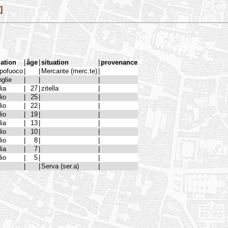
]
lation
|
âge
|
situation
|
provenance
pofuoco
|
|
Mercante (merc.te)
|
glie
|
|
|
lia
|
27
|
zitella
|
lio
|
25
|
|
lio
|
22
|
|
lio
|
19
|
|
lia
|
13
|
|
lio
|
10
|
|
lio
|
8
|
|
lia
|
7
|
|
lio
|
5
|
|
|
|
Serva (ser.a)
|