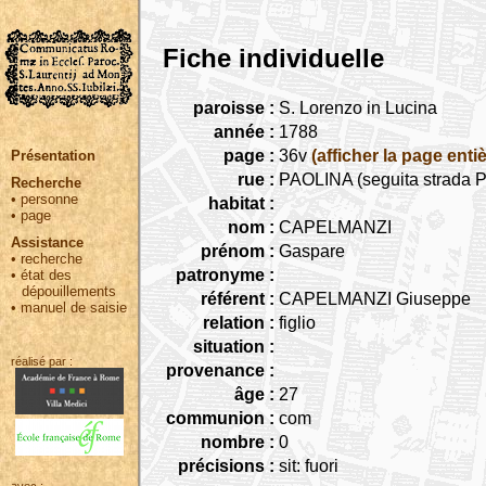
Fiche individuelle
paroisse :
S. Lorenzo in Lucina
année :
1788
page :
36v
(afficher la page entiè
Présentation
rue :
PAOLINA (seguita strada Pa
Recherche
•
personne
habitat :
•
page
nom :
CAPELMANZI
Assistance
prénom :
Gaspare
•
recherche
patronyme :
•
état des
dépouillements
référent :
CAPELMANZI Giuseppe
•
manuel de saisie
relation :
figlio
situation :
réalisé par :
provenance :
âge :
27
communion :
com
nombre :
0
précisions :
sit: fuori