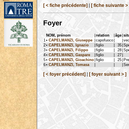
avec :
[ < fiche précédente]
|
[ fiche suivante > 
Foyer
NOM, prénom
|
relation
|
âge
|
sit
1
•
CAPELMANZI, Giuseppe
|
capofuoco
|
|
ve
2
•
CAPELMANZI, Ignazio
|
figlio
|
35
|
Spe
3
•
CAPELMANZI, Filippo
|
figlio
|
28
|
Spe
4
•
CAPELMANZI, Gaspare
|
figlio
|
27
|
5
•
CAPELMANZI, Gioachino
|
figlio
|
25
|
Pre
6
•
CAPELMANZI, Tomasa
|
|
|
Ser
[ < foyer précédent]
|
[ foyer suivant > ]