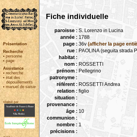
Fiche individuelle
paroisse :
S. Lorenzo in Lucina
année :
1788
page :
36v
(afficher la page entiè
Présentation
rue :
PAOLINA (seguita strada Pa
Recherche
•
personne
habitat :
•
page
nom :
ROSSETTI
Assistance
prénom :
Pellegrino
•
recherche
patronyme :
•
état des
dépouillements
référent :
ROSSETTI Andrea
•
manuel de saisie
relation :
figlio
situation :
réalisé par :
provenance :
âge :
10
communion :
nombre :
1
précisions :