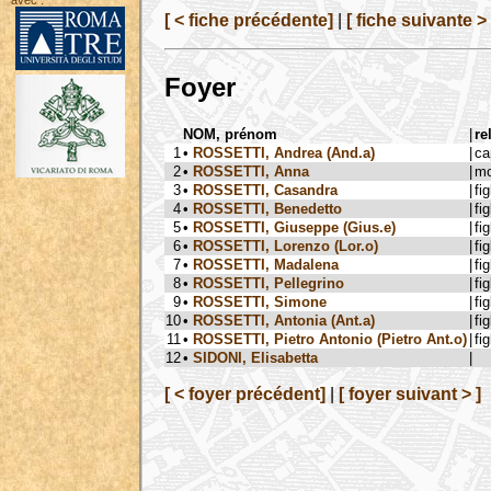
avec :
[ < fiche précédente]
|
[ fiche suivante > 
Foyer
NOM, prénom
|
re
1
•
ROSSETTI, Andrea (And.a)
|
ca
2
•
ROSSETTI, Anna
|
mo
3
•
ROSSETTI, Casandra
|
fig
4
•
ROSSETTI, Benedetto
|
fig
5
•
ROSSETTI, Giuseppe (Gius.e)
|
fig
6
•
ROSSETTI, Lorenzo (Lor.o)
|
fig
7
•
ROSSETTI, Madalena
|
fig
8
•
ROSSETTI, Pellegrino
|
fig
9
•
ROSSETTI, Simone
|
fig
10
•
ROSSETTI, Antonia (Ant.a)
|
fig
11
•
ROSSETTI, Pietro Antonio (Pietro Ant.o)
|
fig
12
•
SIDONI, Elisabetta
|
[ < foyer précédent]
|
[ foyer suivant > ]