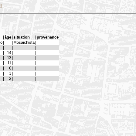
]
|
âge
|
situation
|
provenance
co
|
|
Mosaichista
|
|
|
|
|
14
|
|
|
13
|
|
|
11
|
|
|
6
|
|
|
3
|
|
|
2
|
|