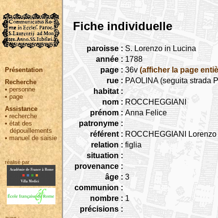
Fiche individuelle
paroisse :
S. Lorenzo in Lucina
année :
1788
page :
36v
(afficher la page entiè
Présentation
rue :
PAOLINA (seguita strada Pa
Recherche
•
personne
habitat :
•
page
nom :
ROCCHEGGIANI
Assistance
prénom :
Anna Felice
•
recherche
patronyme :
•
état des
dépouillements
référent :
ROCCHEGGIANI Lorenzo
•
manuel de saisie
relation :
figlia
situation :
réalisé par :
provenance :
âge :
3
communion :
nombre :
1
précisions :