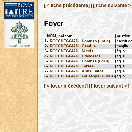
avec :
[ < fiche précédente]
|
[ fiche suivante > 
Foyer
NOM, prénom
|
relation
1
•
ROCCHEGGIANI, Lorenzo (Lor.o)
|
capofuo
2
•
ROCCHEGGIANI, Camilla
|
moglie
3
•
ROCCHEGGIANI, Nicola
|
figlio
4
•
ROCCHEGGIANI, Francesca
|
figlia
5
•
ROCCHEGGIANI, Lorenza (Lor.a)
|
figlia
6
•
ROCCHEGGIANI, Teresa
|
figlia
7
•
ROCCHEGGIANI, Anna Felice
|
figlia
8
•
ROCCHEGGIANI, Giuseppe (Gius.e)
|
figlio
[ < foyer précédent]
|
[ foyer suivant > ]