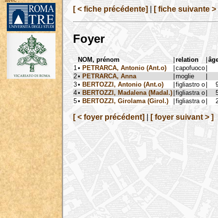
avec :
[ < fiche précédente]
|
[ fiche suivante > 
Foyer
NOM, prénom
|
relation
|
âg
1
•
PETRARCA, Antonio (Ant.o)
|
capofuoco
|
2
•
PETRARCA, Anna
|
moglie
|
3
•
BERTOZZI, Antonio (Ant.o)
|
figliastro o
|
4
•
BERTOZZI, Madalena (Madal.)
|
figliastra o
|
5
•
BERTOZZI, Girolama (Girol.)
|
figliastra o
|
[ < foyer précédent]
|
[ foyer suivant > ]