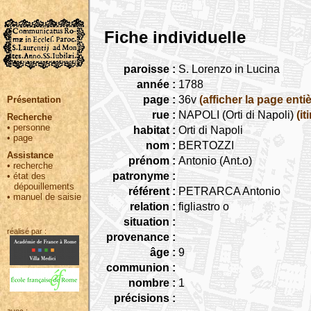
Fiche individuelle
paroisse :
S. Lorenzo in Lucina
année :
1788
page :
36v
(afficher la page entiè
Présentation
rue :
NAPOLI (Orti di Napoli)
(it
Recherche
•
personne
habitat :
Orti di Napoli
•
page
nom :
BERTOZZI
Assistance
prénom :
Antonio (Ant.o)
•
recherche
patronyme :
•
état des
dépouillements
référent :
PETRARCA Antonio
•
manuel de saisie
relation :
figliastro o
situation :
réalisé par :
provenance :
âge :
9
communion :
nombre :
1
précisions :