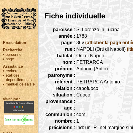
Fiche individuelle
paroisse :
S. Lorenzo in Lucina
année :
1788
page :
36v
(afficher la page entiè
Présentation
rue :
NAPOLI (Orti di Napoli)
(it
Recherche
•
personne
habitat :
Orti di Napoli
•
page
nom :
PETRARCA
Assistance
prénom :
Antonio (Ant.o)
•
recherche
patronyme :
•
état des
dépouillements
référent :
PETRARCA Antonio
•
manuel de saisie
relation :
capofuoco
situation :
Cuoco
réalisé par :
provenance :
âge :
communion :
com
nombre :
1
précisions :
Ind: un "P" nel margine sini