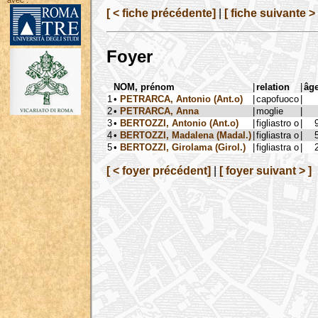
avec :
[ < fiche précédente]
|
[ fiche suivante > 
Foyer
NOM, prénom
|
relation
|
âg
1
•
PETRARCA, Antonio (Ant.o)
|
capofuoco
|
2
•
PETRARCA, Anna
|
moglie
|
3
•
BERTOZZI, Antonio (Ant.o)
|
figliastro o
|
4
•
BERTOZZI, Madalena (Madal.)
|
figliastra o
|
5
•
BERTOZZI, Girolama (Girol.)
|
figliastra o
|
[ < foyer précédent]
|
[ foyer suivant > ]