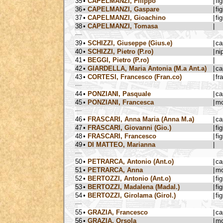
35
•
CAPELMANZI, Filippo
|
fig
36
•
CAPELMANZI, Gaspare
|
fig
37
•
CAPELMANZI, Gioachino
|
fig
38
•
CAPELMANZI, Tomasa
|
39
•
SCHIZZI, Giuseppe (Gius.e)
|
ca
40
•
SCHIZZI, Pietro (P.ro)
|
ni
41
•
BEGGI, Pietro (P.ro)
|
42
•
GIARDELLA, Maria Antonia (M.a Ant.a)
|
ca
43
•
CORTESI, Francesco (Fran.co)
|
fra
44
•
PONZIANI, Pasquale
|
ca
45
•
PONZIANI, Francesca
|
mo
46
•
FRASCARI, Anna Maria (Anna M.a)
|
ca
47
•
FRASCARI, Giovanni (Gio.)
|
fig
48
•
FRASCARI, Francesco
|
fig
49
•
DI MATTEO, Marianna
|
50
•
PETRARCA, Antonio (Ant.o)
|
ca
51
•
PETRARCA, Anna
|
mo
52
•
BERTOZZI, Antonio (Ant.o)
|
fig
53
•
BERTOZZI, Madalena (Madal.)
|
fig
54
•
BERTOZZI, Girolama (Girol.)
|
fig
55
•
GRAZIA, Francesco
|
ca
56
•
GRAZIA, Orsola
|
mo