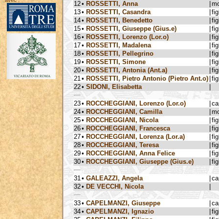
avec :
12
•
ROSSETTI, Anna
|
mo
13
•
ROSSETTI, Casandra
|
fig
14
•
ROSSETTI, Benedetto
|
fig
15
•
ROSSETTI, Giuseppe (Gius.e)
|
fig
16
•
ROSSETTI, Lorenzo (Lor.o)
|
fig
17
•
ROSSETTI, Madalena
|
fig
18
•
ROSSETTI, Pellegrino
|
fig
19
•
ROSSETTI, Simone
|
fig
20
•
ROSSETTI, Antonia (Ant.a)
|
fig
21
•
ROSSETTI, Pietro Antonio (Pietro Ant.o)
|
fig
22
•
SIDONI, Elisabetta
|
23
•
ROCCHEGGIANI, Lorenzo (Lor.o)
|
ca
24
•
ROCCHEGGIANI, Camilla
|
mo
25
•
ROCCHEGGIANI, Nicola
|
fig
26
•
ROCCHEGGIANI, Francesca
|
fig
27
•
ROCCHEGGIANI, Lorenza (Lor.a)
|
fig
28
•
ROCCHEGGIANI, Teresa
|
fig
29
•
ROCCHEGGIANI, Anna Felice
|
fig
30
•
ROCCHEGGIANI, Giuseppe (Gius.e)
|
fig
31
•
GALEAZZI, Angela
|
ca
32
•
DE VECCHI, Nicola
|
33
•
CAPELMANZI, Giuseppe
|
ca
34
•
CAPELMANZI, Ignazio
|
fig