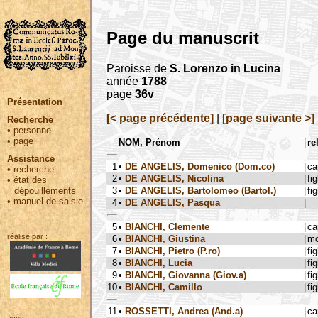
Page du manuscrit
Paroisse de
S. Lorenzo in Lucina
année
1788
page
36v
Présentation
[< page précédente]
|
[page suivante >]
Recherche
•
personne
•
page
NOM, Prénom
|
re
Assistance
1
•
DE ANGELIS, Domenico (Dom.co)
|
ca
•
recherche
2
•
DE ANGELIS, Nicolina
|
fig
•
état des
3
•
DE ANGELIS, Bartolomeo (Bartol.)
|
fig
dépouillements
•
manuel de saisie
4
•
DE ANGELIS, Pasqua
|
5
•
BIANCHI, Clemente
|
ca
réalisé par :
6
•
BIANCHI, Giustina
|
mo
7
•
BIANCHI, Pietro (P.ro)
|
fig
8
•
BIANCHI, Lucia
|
fig
9
•
BIANCHI, Giovanna (Giov.a)
|
fig
10
•
BIANCHI, Camillo
|
fig
11
•
ROSSETTI, Andrea (And.a)
|
ca