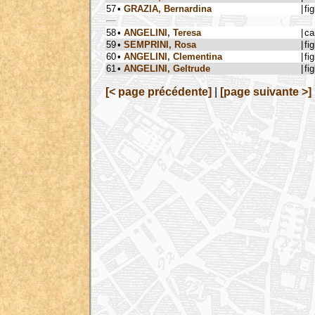
57
•
GRAZIA, Bernardina
|
fig
58
•
ANGELINI, Teresa
|
ca
59
•
SEMPRINI, Rosa
|
fig
60
•
ANGELINI, Clementina
|
fig
61
•
ANGELINI, Geltrude
|
fig
[< page précédente]
|
[page suivante >]