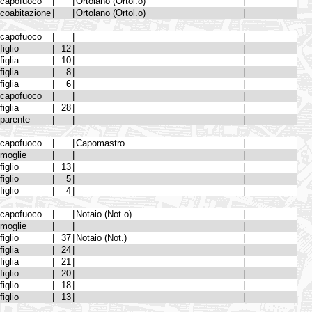
capofuoco
|
|
Ortolano (Ortol.o)
|
coabitazione
|
|
Ortolano (Ortol.o)
|
capofuoco
|
|
|
figlio
|
12
|
|
figlia
|
10
|
|
figlia
|
8
|
|
figlia
|
6
|
|
capofuoco
|
|
|
figlia
|
28
|
|
parente
|
|
|
capofuoco
|
|
Capomastro
|
moglie
|
|
|
figlio
|
13
|
|
figlio
|
5
|
|
figlio
|
4
|
|
capofuoco
|
|
Notaio (Not.o)
|
moglie
|
|
|
figlio
|
37
|
Notaio (Not.)
|
figlia
|
24
|
|
figlia
|
21
|
|
figlio
|
20
|
|
figlio
|
18
|
|
figlio
|
13
|
|