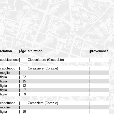
relation
|
âge
|
situtation
|
provenance
coabitazione
|
|
Cioccolatore (Cioccol.te)
|
capofuoco
|
|
Corazziere (Coraz.e)
|
moglie
|
|
|
figlia
|
22
|
|
figlia
|
15
|
|
figlia
|
12
|
|
figlia
|
7
|
|
figlio
|
9
|
|
capofuoco
|
|
Corazziere (Coraz.e)
|
moglie
|
|
|
figlia
|
19
|
|