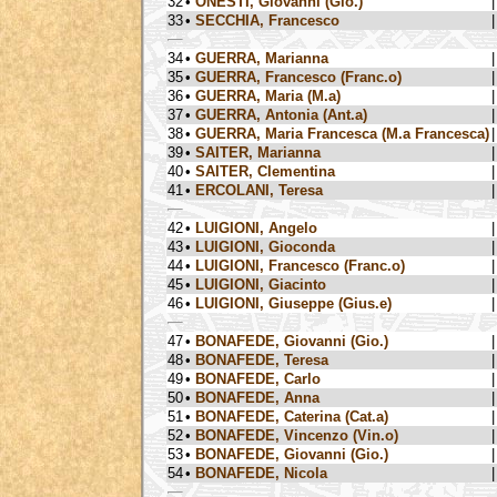
32
•
ONESTI, Giovanni (Gio.)
|
33
•
SECCHIA, Francesco
|
34
•
GUERRA, Marianna
|
35
•
GUERRA, Francesco (Franc.o)
|
36
•
GUERRA, Maria (M.a)
|
37
•
GUERRA, Antonia (Ant.a)
|
38
•
GUERRA, Maria Francesca (M.a Francesca)
|
39
•
SAITER, Marianna
|
40
•
SAITER, Clementina
|
41
•
ERCOLANI, Teresa
|
42
•
LUIGIONI, Angelo
|
43
•
LUIGIONI, Gioconda
|
44
•
LUIGIONI, Francesco (Franc.o)
|
45
•
LUIGIONI, Giacinto
|
46
•
LUIGIONI, Giuseppe (Gius.e)
|
47
•
BONAFEDE, Giovanni (Gio.)
|
48
•
BONAFEDE, Teresa
|
49
•
BONAFEDE, Carlo
|
50
•
BONAFEDE, Anna
|
51
•
BONAFEDE, Caterina (Cat.a)
|
52
•
BONAFEDE, Vincenzo (Vin.o)
|
53
•
BONAFEDE, Giovanni (Gio.)
|
54
•
BONAFEDE, Nicola
|