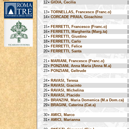
avec :
12
•
GIOIA, Cecilia
|
13
•
TORNELLAS, Francesco (Franc.o)
|
14
•
CORCADE PRAIA, Gioachino
|
15
•
FERRETTI, Francesco (Franc.o)
|
16
•
FERRETTI, Margherita (Marg.ta)
|
17
•
FERRETTI, Giustino
|
18
•
FERRETTI, Carlo
|
19
•
FERRETTI, Felice
|
20
•
FERRETTI, Santa
|
21
•
MARIANI, Francesco (Franc.o)
|
22
•
PONZIANI, Anna Maria (Anna M.a)
|
23
•
PONZIANI, Geltrude
|
24
•
RAVASI, Teresa
|
25
•
RAVASI, Giacinto
|
26
•
RAVASI, Michelina
|
27
•
RAVASI, Placido
|
28
•
BRANZINI, Maria Domenica (M.a Dom.ca)
|
29
•
BRAGINI, Caterina (Cat.a)
|
30
•
AMICI, Marco
|
31
•
AMICI, Marianna
|