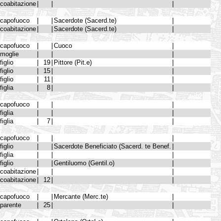
coabitazione
|
|
|
capofuoco
|
|
Sacerdote (Sacerd.te)
|
coabitazione
|
|
Sacerdote (Sacerd.te)
|
capofuoco
|
|
Cuoco
|
moglie
|
|
|
figlio
|
19
|
Pittore (Pit.e)
|
figlio
|
15
|
|
figlio
|
11
|
|
figlia
|
8
|
|
capofuoco
|
|
|
figlia
|
|
|
figlia
|
7
|
|
capofuoco
|
|
|
figlio
|
|
Sacerdote Beneficiato (Sacerd. te Benef.
|
figlia
|
|
|
figlio
|
|
Gentiluomo (Gentil.o)
|
coabitazione
|
|
|
coabitazione
|
12
|
|
capofuoco
|
|
Mercante (Merc.te)
|
parente
|
25
|
|