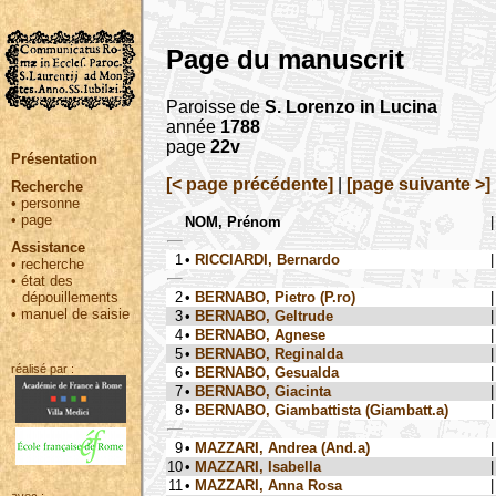
Page du manuscrit
Paroisse de
S. Lorenzo in Lucina
année
1788
page
22v
Présentation
[< page précédente]
|
[page suivante >]
Recherche
•
personne
•
page
NOM, Prénom
|
Assistance
1
•
RICCIARDI, Bernardo
|
•
recherche
•
état des
2
•
BERNABO, Pietro (P.ro)
|
dépouillements
•
manuel de saisie
3
•
BERNABO, Geltrude
|
4
•
BERNABO, Agnese
|
5
•
BERNABO, Reginalda
|
réalisé par :
6
•
BERNABO, Gesualda
|
7
•
BERNABO, Giacinta
|
8
•
BERNABO, Giambattista (Giambatt.a)
|
9
•
MAZZARI, Andrea (And.a)
|
10
•
MAZZARI, Isabella
|
11
•
MAZZARI, Anna Rosa
|