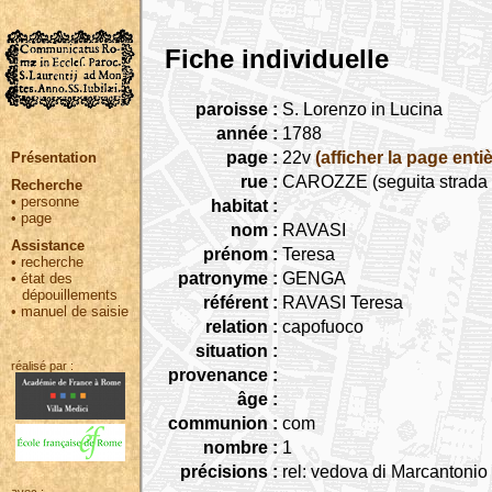
Fiche individuelle
paroisse :
S. Lorenzo in Lucina
année :
1788
page :
22v
(afficher la page entiè
Présentation
rue :
CAROZZE (seguita strada C
Recherche
•
personne
habitat :
•
page
nom :
RAVASI
Assistance
prénom :
Teresa
•
recherche
patronyme :
GENGA
•
état des
dépouillements
référent :
RAVASI Teresa
•
manuel de saisie
relation :
capofuoco
situation :
réalisé par :
provenance :
âge :
communion :
com
nombre :
1
précisions :
rel: vedova di Marcantonio