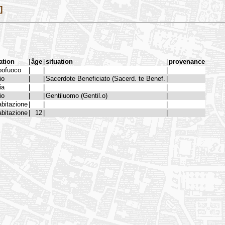
]
ation
|
âge
|
situation
|
provenance
pofuoco
|
|
|
io
|
|
Sacerdote Beneficiato (Sacerd. te Benef.
|
ia
|
|
|
io
|
|
Gentiluomo (Gentil.o)
|
abitazione
|
|
|
abitazione
|
12
|
|