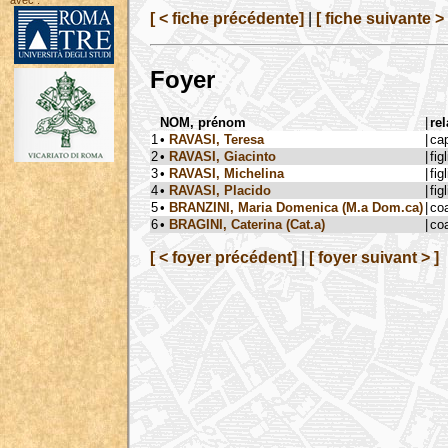
avec :
[ < fiche précédente]
|
[ fiche suivante > 
Foyer
NOM, prénom
|
rel
1
•
RAVASI, Teresa
|
ca
2
•
RAVASI, Giacinto
|
figl
3
•
RAVASI, Michelina
|
figl
4
•
RAVASI, Placido
|
figl
5
•
BRANZINI, Maria Domenica (M.a Dom.ca)
|
co
6
•
BRAGINI, Caterina (Cat.a)
|
co
[ < foyer précédent]
|
[ foyer suivant > ]