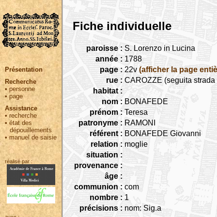
Fiche individuelle
paroisse :
S. Lorenzo in Lucina
année :
1788
page :
22v
(afficher la page entiè
Présentation
rue :
CAROZZE (seguita strada C
Recherche
•
personne
habitat :
•
page
nom :
BONAFEDE
Assistance
prénom :
Teresa
•
recherche
patronyme :
RAMONI
•
état des
dépouillements
référent :
BONAFEDE Giovanni
•
manuel de saisie
relation :
moglie
situation :
réalisé par :
provenance :
âge :
communion :
com
nombre :
1
précisions :
nom: Sig.a