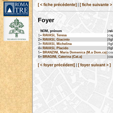
avec :
[ < fiche précédente]
|
[ fiche suivante > 
Foyer
NOM, prénom
|
rel
1
•
RAVASI, Teresa
|
ca
2
•
RAVASI, Giacinto
|
figl
3
•
RAVASI, Michelina
|
figl
4
•
RAVASI, Placido
|
figl
5
•
BRANZINI, Maria Domenica (M.a Dom.ca)
|
co
6
•
BRAGINI, Caterina (Cat.a)
|
co
[ < foyer précédent]
|
[ foyer suivant > ]