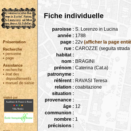
Fiche individuelle
paroisse :
S. Lorenzo in Lucina
année :
1788
page :
22v
(afficher la page entiè
Présentation
rue :
CAROZZE (seguita strada C
Recherche
•
personne
habitat :
•
page
nom :
BRAGINI
Assistance
prénom :
Caterina (Cat.a)
•
recherche
patronyme :
•
état des
dépouillements
référent :
RAVASI Teresa
•
manuel de saisie
relation :
coabitazione
situation :
réalisé par :
provenance :
âge :
12
communion :
nombre :
1
précisions :