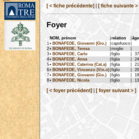
avec :
[ < fiche précédente]
|
[ fiche suivante > 
Foyer
NOM, prénom
|
relation
|
âge
1
•
BONAFEDE, Giovanni (Gio.)
|
capofuoco
|
2
•
BONAFEDE, Teresa
|
moglie
|
3
•
BONAFEDE, Carlo
|
figlio
|
37
4
•
BONAFEDE, Anna
|
figlia
|
24
5
•
BONAFEDE, Caterina (Cat.a)
|
figlia
|
21
6
•
BONAFEDE, Vincenzo (Vin.o)
|
figlio
|
20
7
•
BONAFEDE, Giovanni (Gio.)
|
figlio
|
18
8
•
BONAFEDE, Nicola
|
figlio
|
13
[ < foyer précédent]
|
[ foyer suivant > ]