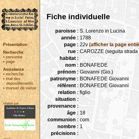
Fiche individuelle
paroisse :
S. Lorenzo in Lucina
année :
1788
page :
22v
(afficher la page entiè
Présentation
rue :
CAROZZE (seguita strada C
Recherche
•
personne
habitat :
•
page
nom :
BONAFEDE
Assistance
prénom :
Giovanni (Gio.)
•
recherche
patronyme :
BONAFEDE Giovanni
•
état des
dépouillements
référent :
BONAFEDE Giovanni
•
manuel de saisie
relation :
figlio
situation :
réalisé par :
provenance :
âge :
18
communion :
com
nombre :
1
précisions :