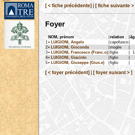
avec :
[ < fiche précédente]
|
[ fiche suivante > 
Foyer
NOM, prénom
|
relation
|
âg
1
•
LUIGIONI, Angelo
|
capofuoco
|
2
•
LUIGIONI, Gioconda
|
moglie
|
3
•
LUIGIONI, Francesco (Franc.o)
|
figlio
|
1
4
•
LUIGIONI, Giacinto
|
figlio
|
5
•
LUIGIONI, Giuseppe (Gius.e)
|
figlio
|
[ < foyer précédent]
|
[ foyer suivant > ]