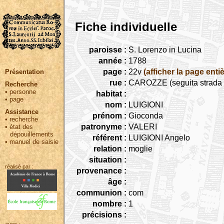
Fiche individuelle
paroisse :
S. Lorenzo in Lucina
année :
1788
page :
22v
(afficher la page entiè
Présentation
rue :
CAROZZE (seguita strada C
Recherche
•
personne
habitat :
•
page
nom :
LUIGIONI
Assistance
prénom :
Gioconda
•
recherche
patronyme :
VALERI
•
état des
dépouillements
référent :
LUIGIONI Angelo
•
manuel de saisie
relation :
moglie
situation :
réalisé par :
provenance :
âge :
communion :
com
nombre :
1
précisions :