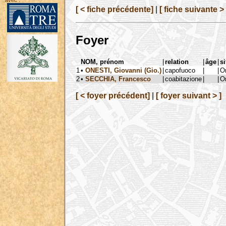
avec :
[ < fiche précédente]
|
[ fiche suivante > 
Foyer
NOM, prénom
|
relation
|
âge
|
si
1
•
ONESTI, Giovanni (Gio.)
|
capofuoco
|
|
Or
2
•
SECCHIA, Francesco
|
coabitazione
|
|
Or
[ < foyer précédent]
|
[ foyer suivant > ]