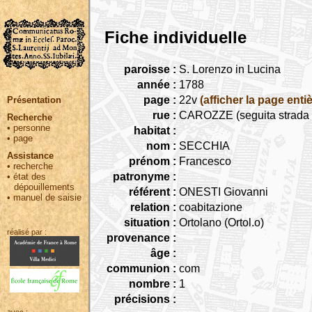
Fiche individuelle
paroisse :
S. Lorenzo in Lucina
année :
1788
page :
22v
(afficher la page entiè
Présentation
rue :
CAROZZE (seguita strada C
Recherche
•
personne
habitat :
•
page
nom :
SECCHIA
Assistance
prénom :
Francesco
•
recherche
patronyme :
•
état des
dépouillements
référent :
ONESTI Giovanni
•
manuel de saisie
relation :
coabitazione
situation :
Ortolano (Ortol.o)
réalisé par :
provenance :
âge :
communion :
com
nombre :
1
précisions :