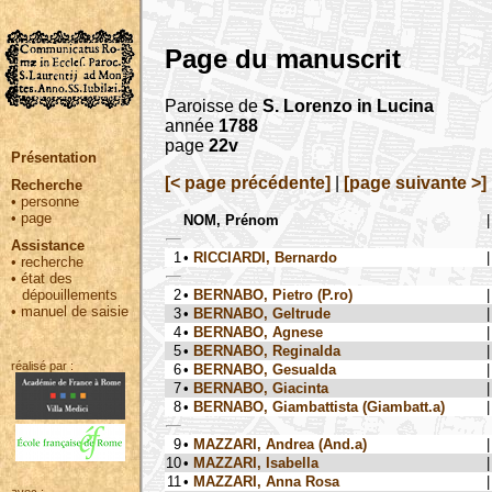
Page du manuscrit
Paroisse de
S. Lorenzo in Lucina
année
1788
page
22v
Présentation
[< page précédente]
|
[page suivante >]
Recherche
•
personne
•
page
NOM, Prénom
|
Assistance
1
•
RICCIARDI, Bernardo
|
•
recherche
•
état des
2
•
BERNABO, Pietro (P.ro)
|
dépouillements
•
manuel de saisie
3
•
BERNABO, Geltrude
|
4
•
BERNABO, Agnese
|
5
•
BERNABO, Reginalda
|
réalisé par :
6
•
BERNABO, Gesualda
|
7
•
BERNABO, Giacinta
|
8
•
BERNABO, Giambattista (Giambatt.a)
|
9
•
MAZZARI, Andrea (And.a)
|
10
•
MAZZARI, Isabella
|
11
•
MAZZARI, Anna Rosa
|