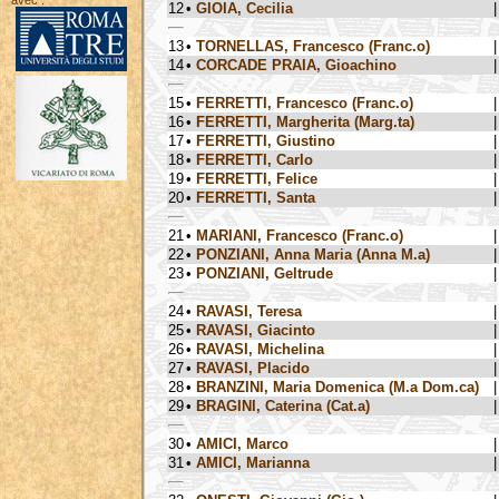
avec :
12
•
GIOIA, Cecilia
|
13
•
TORNELLAS, Francesco (Franc.o)
|
14
•
CORCADE PRAIA, Gioachino
|
15
•
FERRETTI, Francesco (Franc.o)
|
16
•
FERRETTI, Margherita (Marg.ta)
|
17
•
FERRETTI, Giustino
|
18
•
FERRETTI, Carlo
|
19
•
FERRETTI, Felice
|
20
•
FERRETTI, Santa
|
21
•
MARIANI, Francesco (Franc.o)
|
22
•
PONZIANI, Anna Maria (Anna M.a)
|
23
•
PONZIANI, Geltrude
|
24
•
RAVASI, Teresa
|
25
•
RAVASI, Giacinto
|
26
•
RAVASI, Michelina
|
27
•
RAVASI, Placido
|
28
•
BRANZINI, Maria Domenica (M.a Dom.ca)
|
29
•
BRAGINI, Caterina (Cat.a)
|
30
•
AMICI, Marco
|
31
•
AMICI, Marianna
|