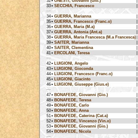
32
•
ONESTI, Giovanni (Gio.)
|
33
•
SECCHIA, Francesco
|
34
•
GUERRA, Marianna
|
35
•
GUERRA, Francesco (Franc.o)
|
36
•
GUERRA, Maria (M.a)
|
37
•
GUERRA, Antonia (Ant.a)
|
38
•
GUERRA, Maria Francesca (M.a Francesca)
|
39
•
SAITER, Marianna
|
40
•
SAITER, Clementina
|
41
•
ERCOLANI, Teresa
|
42
•
LUIGIONI, Angelo
|
43
•
LUIGIONI, Gioconda
|
44
•
LUIGIONI, Francesco (Franc.o)
|
45
•
LUIGIONI, Giacinto
|
46
•
LUIGIONI, Giuseppe (Gius.e)
|
47
•
BONAFEDE, Giovanni (Gio.)
|
48
•
BONAFEDE, Teresa
|
49
•
BONAFEDE, Carlo
|
50
•
BONAFEDE, Anna
|
51
•
BONAFEDE, Caterina (Cat.a)
|
52
•
BONAFEDE, Vincenzo (Vin.o)
|
53
•
BONAFEDE, Giovanni (Gio.)
|
54
•
BONAFEDE, Nicola
|