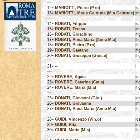
avec :
12
•
MARIOTTI, Pietro (P.ro)
|
c
13
•
MARIOTTI, Maria Geltrude (M.a Geltrude)
|
m
14
•
ROBATI, Filippo
|
c
15
•
ROBATI, Teresa
|
m
16
•
ROBATI, Gioachino
|
fi
17
•
ROBATI, Anna Maria (Anna M.a)
|
fi
18
•
ROBATI, Pietro (P.ro)
|
fi
19
•
ROBATI, Gaetano
|
fi
20
•
ROBATI, Giuseppe (Gius.e)
|
fi
21
•
--
|
22
•
ROVERE, Agata
|
c
23
•
ROVERE, Caterina (Cat.a)
|
fi
24
•
ROVERE, Maria (M.a)
|
fi
25
•
DONATI, Giovanni (Gio.)
|
c
26
•
DONATI, Giovanna
|
m
27
•
DONATI, Anna Maria (Anna M.a)
|
fi
28
•
GUIDI, Vincenzo (Vin.o)
|
c
29
•
GUIDI, Rita
|
m
30
•
GUIDI, Maria (M.a)
|
fi