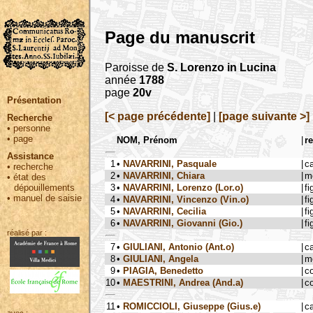
Page du manuscrit
Paroisse de
S. Lorenzo in Lucina
année
1788
page
20v
Présentation
[< page précédente]
|
[page suivante >]
Recherche
•
personne
•
page
NOM, Prénom
|
re
Assistance
1
•
NAVARRINI, Pasquale
|
c
•
recherche
2
•
NAVARRINI, Chiara
|
m
•
état des
3
•
NAVARRINI, Lorenzo (Lor.o)
|
fi
dépouillements
•
manuel de saisie
4
•
NAVARRINI, Vincenzo (Vin.o)
|
fi
5
•
NAVARRINI, Cecilia
|
fi
6
•
NAVARRINI, Giovanni (Gio.)
|
fi
réalisé par :
7
•
GIULIANI, Antonio (Ant.o)
|
c
8
•
GIULIANI, Angela
|
m
9
•
PIAGIA, Benedetto
|
c
10
•
MAESTRINI, Andrea (And.a)
|
c
11
•
ROMICCIOLI, Giuseppe (Gius.e)
|
c