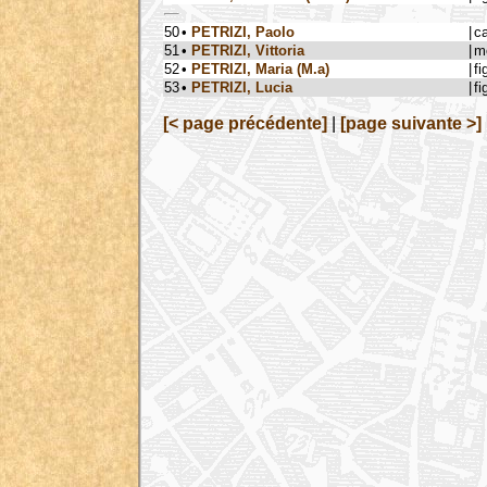
50
•
PETRIZI, Paolo
|
c
51
•
PETRIZI, Vittoria
|
m
52
•
PETRIZI, Maria (M.a)
|
fi
53
•
PETRIZI, Lucia
|
fi
[< page précédente]
|
[page suivante >]