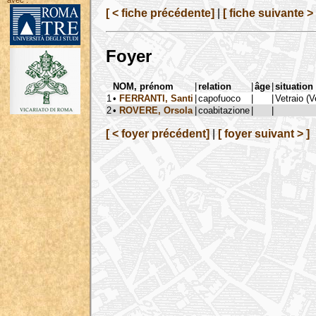
avec :
[ < fiche précédente]
|
[ fiche suivante > 
Foyer
NOM, prénom
|
relation
|
âge
|
situation
1
•
FERRANTI, Santi
|
capofuoco
|
|
Vetraio (V
2
•
ROVERE, Orsola
|
coabitazione
|
|
[ < foyer précédent]
|
[ foyer suivant > ]