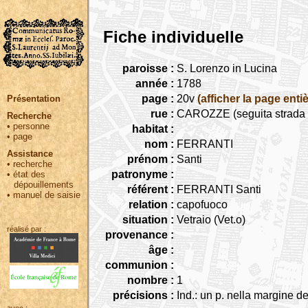
Fiche individuelle
paroisse :
S. Lorenzo in Lucina
année :
1788
page :
20v
(afficher la page entiè
Présentation
rue :
CAROZZE (seguita strada C
Recherche
•
personne
habitat :
•
page
nom :
FERRANTI
Assistance
prénom :
Santi
•
recherche
patronyme :
•
état des
dépouillements
référent :
FERRANTI Santi
•
manuel de saisie
relation :
capofuoco
situation :
Vetraio (Vet.o)
réalisé par :
provenance :
âge :
communion :
nombre :
1
précisions :
Ind.: un p. nella margine d