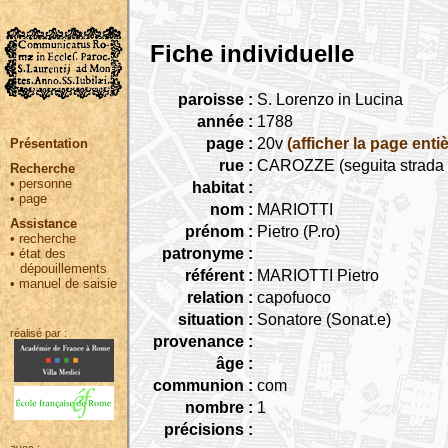
Fiche individuelle
paroisse :
S. Lorenzo in Lucina
année :
1788
page :
20v
(afficher la page entiè
Présentation
rue :
CAROZZE (seguita strada C
Recherche
•
personne
habitat :
•
page
nom :
MARIOTTI
Assistance
prénom :
Pietro (P.ro)
•
recherche
patronyme :
•
état des
dépouillements
référent :
MARIOTTI Pietro
•
manuel de saisie
relation :
capofuoco
situation :
Sonatore (Sonat.e)
réalisé par :
provenance :
âge :
communion :
com
nombre :
1
précisions :