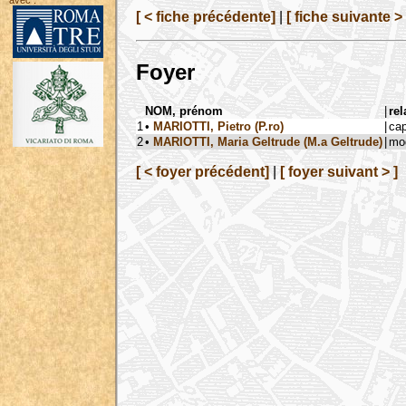
avec :
[ < fiche précédente]
|
[ fiche suivante > 
Foyer
NOM, prénom
|
rel
1
•
MARIOTTI, Pietro (P.ro)
|
ca
2
•
MARIOTTI, Maria Geltrude (M.a Geltrude)
|
mog
[ < foyer précédent]
|
[ foyer suivant > ]