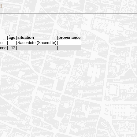
]
|
âge
|
situation
|
provenance
co
|
|
Sacerdote (Sacerd.te)
|
ione
|
12
|
|