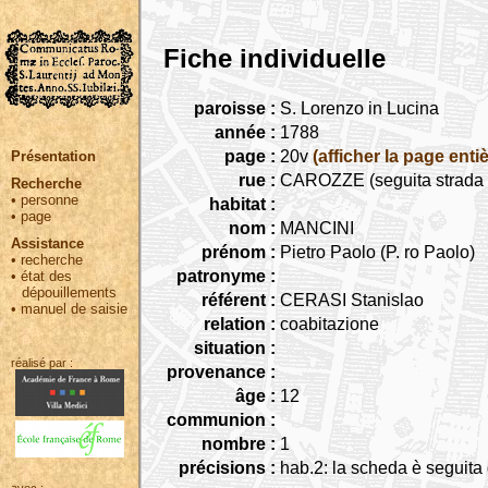
Fiche individuelle
paroisse :
S. Lorenzo in Lucina
année :
1788
page :
20v
(afficher la page entiè
Présentation
rue :
CAROZZE (seguita strada C
Recherche
•
personne
habitat :
•
page
nom :
MANCINI
Assistance
prénom :
Pietro Paolo (P. ro Paolo)
•
recherche
patronyme :
•
état des
dépouillements
référent :
CERASI Stanislao
•
manuel de saisie
relation :
coabitazione
situation :
réalisé par :
provenance :
âge :
12
communion :
nombre :
1
précisions :
hab.2: la scheda è seguita