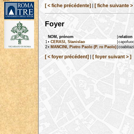
avec :
[ < fiche précédente]
|
[ fiche suivante > 
Foyer
NOM, prénom
|
relation
1
•
CERASI, Stanislao
|
capofuo
2
•
MANCINI, Pietro Paolo (P. ro Paolo)
|
coabitaz
[ < foyer précédent]
|
[ foyer suivant > ]