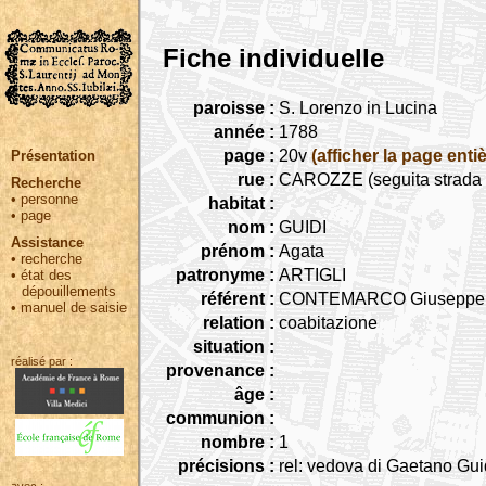
Fiche individuelle
paroisse :
S. Lorenzo in Lucina
année :
1788
page :
20v
(afficher la page entiè
Présentation
rue :
CAROZZE (seguita strada C
Recherche
•
personne
habitat :
•
page
nom :
GUIDI
Assistance
prénom :
Agata
•
recherche
patronyme :
ARTIGLI
•
état des
dépouillements
référent :
CONTEMARCO Giuseppe
•
manuel de saisie
relation :
coabitazione
situation :
réalisé par :
provenance :
âge :
communion :
nombre :
1
précisions :
rel: vedova di Gaetano Gui