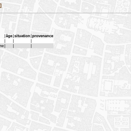
]
|
âge
|
situation
|
provenance
|
|
|
one
|
|
|