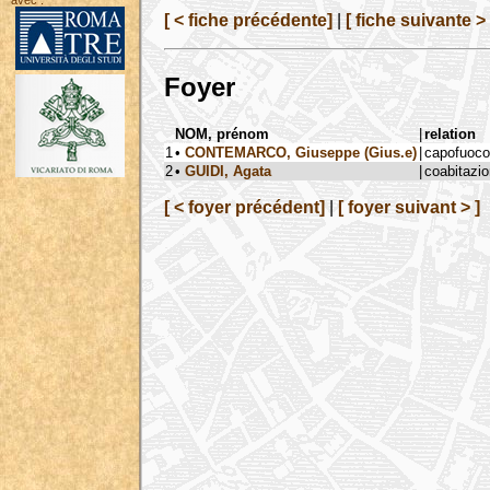
avec :
[ < fiche précédente]
|
[ fiche suivante > 
Foyer
NOM, prénom
|
relation
1
•
CONTEMARCO, Giuseppe (Gius.e)
|
capofuoco
2
•
GUIDI, Agata
|
coabitazi
[ < foyer précédent]
|
[ foyer suivant > ]