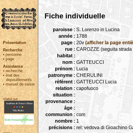
Fiche individuelle
paroisse :
S. Lorenzo in Lucina
année :
1788
page :
20v
(afficher la page entiè
Présentation
rue :
CAROZZE (seguita strada C
Recherche
•
personne
habitat :
•
page
nom :
GATTEUCCI
Assistance
prénom :
Lucia
•
recherche
patronyme :
CHERULINI
•
état des
dépouillements
référent :
GATTEUCCI Lucia
•
manuel de saisie
relation :
capofuoco
situation :
réalisé par :
provenance :
âge :
communion :
com
nombre :
1
précisions :
rel: vedova di Gioachino G