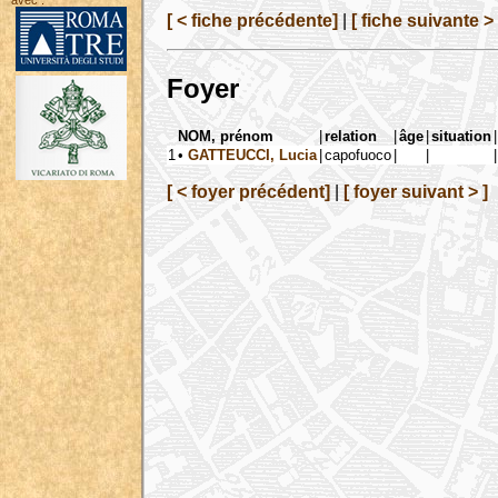
avec :
[ < fiche précédente]
|
[ fiche suivante > 
Foyer
NOM, prénom
|
relation
|
âge
|
situation
|
1
•
GATTEUCCI, Lucia
|
capofuoco
|
|
|
[ < foyer précédent]
|
[ foyer suivant > ]